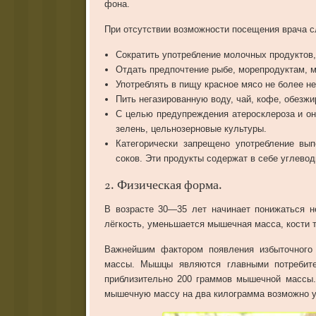
фона
.
При
отсутствии
возможности
посещения
врача
с
Сократить
употребление
молочных
продуктов
Отдать
предпочтение
рыбе
,
морепродуктам
,
м
Употреблять
в
пищу
красное
мясо
не
более
не
Пить
негазированную
воду
,
чай
,
кофе
,
обезжи
С
целью
предупреждения
атеросклероза
и
он
зелень
,
цельнозерновые
культуры
.
Категорически
запрещено
употребление
вып
соков
.
Эти
продукты
содержат
в
себе
углево
2
.
Физическая
форма
.
В
возрасте
30
—
35
лет
начинает
понижаться
н
лёгкость
,
уменьшается
мышечная
масса
,
кости
Важнейшим
фактором
появления
избыточного
массы
.
Мышцы
являются
главными
потребит
приблизительно
200
граммов
мышечной
массы
мышечную
массу
на
два
килограмма
возможно