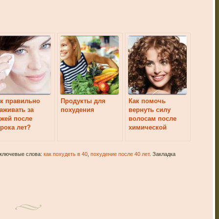
к правильно
Продукты для
Как помочь
аживать за
похудения
вернуть силу
жей после
волосам после
рока лет?
химической
завивки и
правильно
заботиться о них?
 ключевые слова:
как похудеть в 40
,
похудение после 40 лет
. Закладка