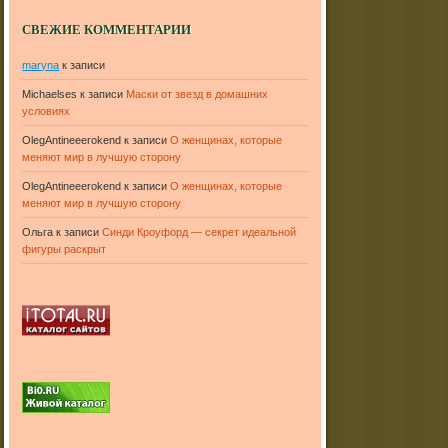
СВЕЖИЕ КОММЕНТАРИИ
maryna
к записи
Michaelses
к записи
Маски от звезд в домашних
условиях
OlegAntineeerokend
к записи
О женщинах, которые
меняют мир в лучшую сторону
OlegAntineeerokend
к записи
О женщинах, которые
меняют мир в лучшую сторону
Ольга
к записи
Синди Кроуфорд — секрет идеальной
фигуры раскрыт