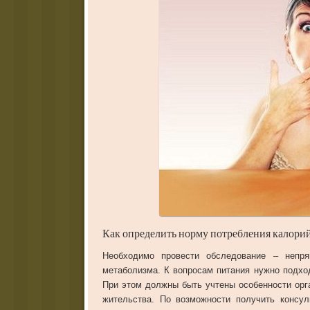
Как
определить
норму
потребления
калори
Необходимо
провести
обследование
–
непр
метаболизма
.
К
вопросам
питания
нужно
подхо
При
этом
должны
быть
учтены
особенности
орг
жительства
.
По
возможности
получить
консул