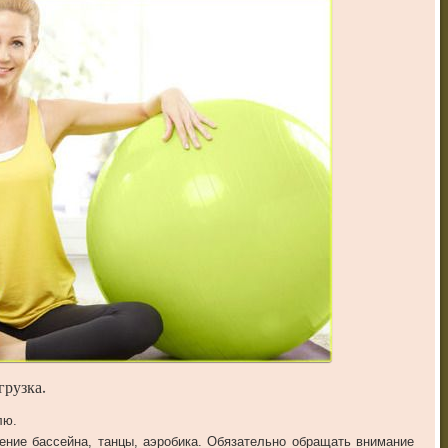
грузка
.
лю
.
ение
бассейна
,
танцы
,
аэробика
.
Обязательно
обращать
внимание