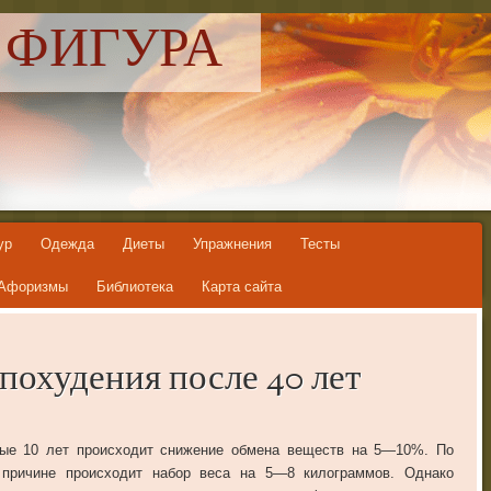
 ФИГУРА
ур
Одежда
Диеты
Упражнения
Тесты
Афоризмы
Библиотека
Карта сайта
похудения после 40 лет
ые
10
лет
происходит
снижение
обмена
веществ
на
5
—
10
%.
По
причине
происходит
набор
веса
на
5
—
8
килограммов
.
Однако