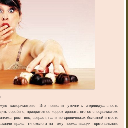
й
ямую
калориметрию
.
Это
позволит
уточнить
индивидуальность
дить
серьёзно
,
приоритетнее
корректировать
его
со
специалистом
.
анизма
:
рост
,
вес
,
возраст
,
наличие
хронических
болезней
и
место
ьтацию
врача
—
гинеколога
на
тему
нормализации
гормонального