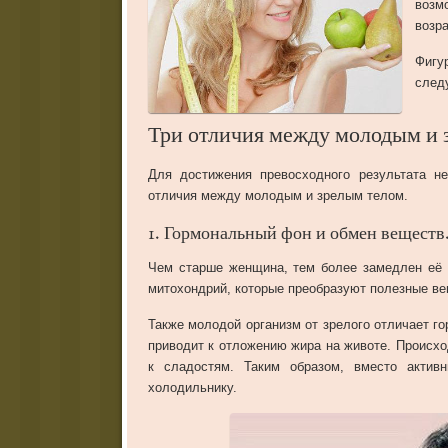
возм
возра
Фигу
след
Три отличия между молодым и 
Для
достижения
превосходного
результата
н
отличия
между
молодым
и
зрелым
телом
.
1
.
Гормональный
фон
и
обмен
веществ
Чем
старше
женщина
,
тем
более
замедлен
её
митохондрий
,
которые
преобразуют
полезные
ве
Также
молодой
организм
от
зрелого
отличает
го
приводит
к
отложению
жира
на
животе
.
Происхо
к
сладостям
.
Таким
образом
,
вместо
актив
холодильнику
.