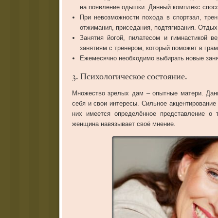
на
появление
одышки
.
Данный
комплекс
спос
При
невозможности
похода
в
спортзал
,
трен
отжимания
,
приседания
,
подтягивания
.
Отдых
Занятия
йогой
,
пилатесом
и
гимнастикой
ве
занятиям
с
тренером
,
который
поможет
в
гра
Ежемесячно
необходимо
выбирать
новые
зан
3
.
Психологическое
состояние
.
Множество
зрелых
дам
–
опытные
матери
.
Дан
себя
и
свои
интересы
.
Сильное
акцентирование
них
имеется
определённое
представление
о
женщина
навязывает
своё
мнение
.