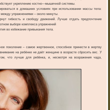
обствует
укреплению
костно
—
мышечной
системы
.
ироваться
в
домашних
условиях
при
использовании
массы
тела
:
между
упражнениями
–
около
минуты
.
рнут
гибкость
и
свободу
движений
.
Лучше
отдать
предпочтение
мотном
выборе
комплекса
упражнений
ятия
во
избежание
привыкания
тела
.
ное
поколение
–
самое
жертвенное
,
способное
принести
в
жертву
внимание
на
ребёнке
не
даёт
жeнщине
в
возрасте
сбросить
вес
.
У
том
,
что
лучше
для
ребёнка
,
и
,
несмотря
на
возражения
чада
,