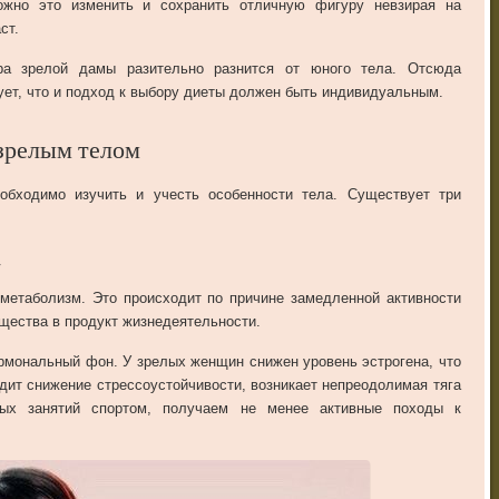
ожно
это
изменить
и
сохранить
отличную
фигуру
невзирая
на
ст
.
ра
зрелой
дамы
разительно
разнится
от
юного
тела
.
Отсюда
ует
,
что
и
подход
к
выбору
диеты
должен
быть
индивидуальным
.
зрелым телом
еобходимо
изучить
и
учесть
особенности
тела
.
Существует
три
.
метаболизм
.
Это
происходит
по
причине
замедленной
активности
щества
в
продукт
жизнедеятельности
.
рмональный
фон
.
У
зрелых
женщин
снижен
уровень
эстрогена
,
что
дит
снижение
стрессоустойчивости
,
возникает
непреодолимая
тяга
ных
занятий
спортом
,
получаем
не
менее
активные
походы
к