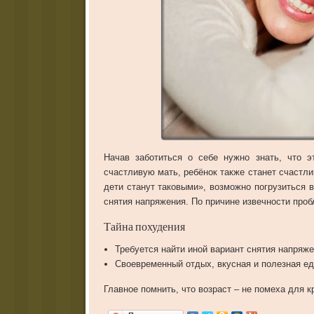
Начав
заботиться
о
себе
нужно
знать
,
что
э
счастливую
мать
,
ребёнок
также
станет
счастл
дети
станут
таковыми
»,
возможно
погрузиться
в
снятия
напряжения
.
По
причине
извечности
проб
Тайна
похудения
Требуется
найти
иной
вариант
снятия
напряже
Своевременный
отдых
,
вкусная
и
полезная
ед
Главное
помнить
,
что
возраст
–
не
помеха
для
к