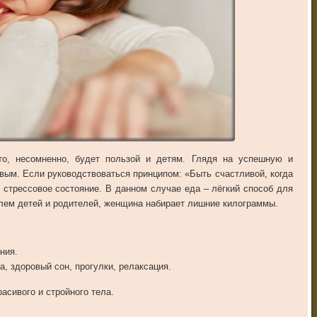
то
,
несомненно
,
будет
пользой
и
детям
.
Глядя
на
успешную
и
ивым
.
Если
руководствоваться
принципом
: «
Быть
счастливой
,
когда
стрессовое
состояние
.
В
данном
случае
еда
–
лёгкий
способ
для
лем
детей
и
родителей
,
женщина
набирает
лишние
килограммы
.
ния
.
а
,
здоровый
сон
,
прогулки
,
релаксация
.
расивого
и
стройного
тела
.