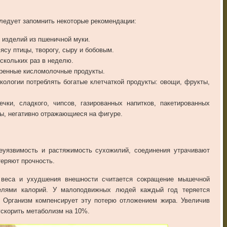
ледует
запомнить
некоторые
рекомендации
:
,
изделий
из
пшеничной
муки
.
ясу
птицы
,
творогу
,
сыру
и
бобовым
.
скольких
раз
в
неделю
.
ренные
кисломолочные
продукты
.
кологии
потреблять
богатые
клетчаткой
продукты
:
овощи
,
фрукты
,
ечки
,
сладкого
,
чипсов
,
газированных
напитков
,
пакетированных
ды
,
негативно
отражающиеся
на
фигуре
.
еуязвимость
и
растяжимость
сухожилий
,
соединения
утрачивают
теряют
прочность
.
веса
и
ухудшения
внешности
считается
сокращение
мышечной
елями
калорий
.
У
малоподвижных
людей
каждый
год
теряется
.
Организм
компенсирует
эту
потерю
отложением
жира
.
Увеличив
ускорить
метаболизм
на
10
%.