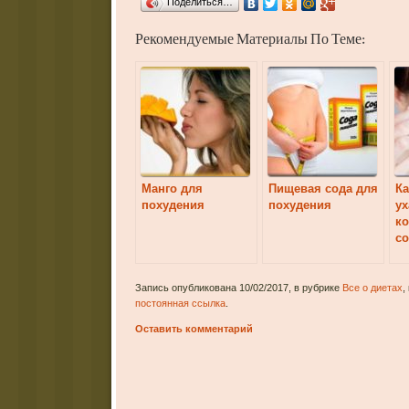
Поделиться…
Рекомендуемые Материалы По Теме:
Манго для
Пищевая сода для
Ка
похудения
похудения
ух
ко
со
Запись опубликована 10/02/2017, в рубрике
Все о диетах
,
постоянная ссылка
.
Оставить комментарий