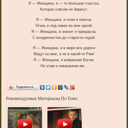
Я — Женщина, я — то большое счастье,
Которое совсем не берегут.
Я — Женщина, и этим я опасна.
Огонь и лед навек во мне одной.
Я — Женщина, и значит я прекрасна,
С младенчества до старости седой.
Я — Женщина, и в мире все дороги
Ведут ко мне, а не в какой-то Рим!
Я — Женщина, я избранная Богом,
Но этим и наказанная им…
Поделиться…
Рекомендуемые Материалы По Теме: