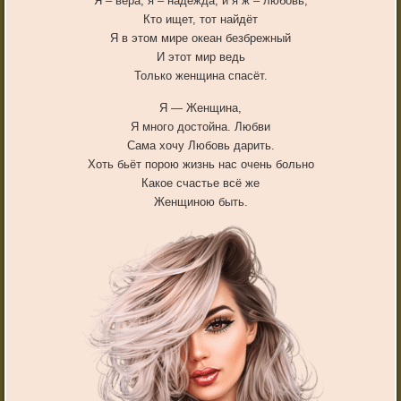
Я – вера, я – надежда, и я ж – любовь,
Кто ищет, тот найдёт
Я в этом мире океан безбрежный
И этот мир ведь
Только женщина спасёт.
Я — Женщина,
Я много достойна. Любви
Сама хочу Любовь дарить.
Хоть бьёт порою жизнь нас очень больно
Какое счастье всё же
Женщиною быть.