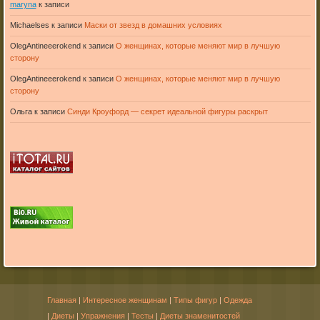
maryna
к записи
Michaelses
к записи
Маски от звезд в домашних условиях
OlegAntineeerokend
к записи
О женщинах, которые меняют мир в лучшую
сторону
OlegAntineeerokend
к записи
О женщинах, которые меняют мир в лучшую
сторону
Ольга
к записи
Синди Кроуфорд — секрет идеальной фигуры раскрыт
Главная
|
Интересное женщинам
|
Типы фигур
|
Одежда
|
Диеты
|
Упражнения
|
Тесты
|
Диеты знаменитостей