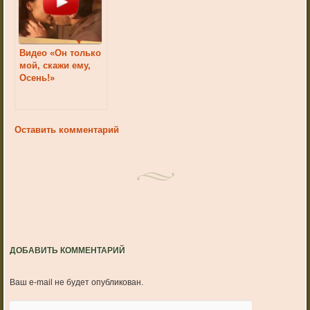
Видео «Он только
мой, скажи ему,
Осень!»
Оставить комментарий
ДОБАВИТЬ КОММЕНТАРИЙ
Ваш e-mail не будет опубликован.