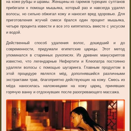
на коже рубцы и шрамы. Женщины из гаремов турецких султанов
прибегали к помощи мышьяка, который раз и навсегда удалял
волосы, но сильно обжигал кожу и наносил вред здоровью. Для
приготовления жгучей смеси брался один процент мышьяка,
четыре процента извести и все это кипятилось вместе с уксусом
и водой.
Действенный способ удаления волос, дошедший и до
современности, придумали египетские царицы. Этот метод
упоминался в старинных рукописях. Из древних манускриптов
известно, что легендарные Нефертити и Клеопатра постоянно
удаляли волосы с помощью шугаринга. Главным продуктом в
этой процедуре являлся мёд, дополнявшийся различными
экстрактами трав, благоприятно действующих на кожу. Смесь из
мёда наносилась наложницами на кожу цариц, принявших
горячую ванну и отдохнувших после разогревающего массажа.