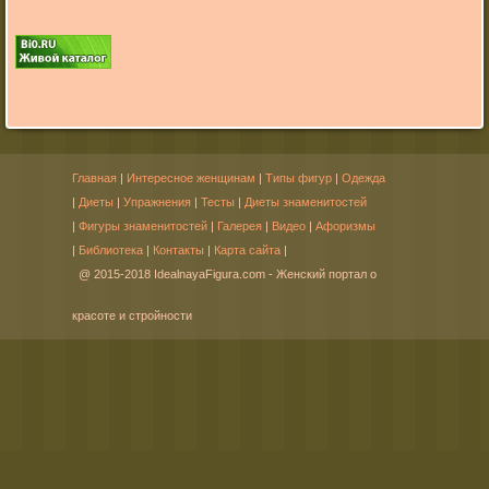
Главная
|
Интересное женщинам
|
Типы фигур
|
Одежда
|
Диеты
|
Упражнения
|
Тесты
|
Диеты знаменитостей
|
Фигуры знаменитостей
|
Галерея
|
Видео
|
Афоризмы
|
Библиотека
|
Контакты
|
Карта сайта
|
@ 2015-2018 IdealnayaFigura.com - Женский портал о
красоте и стройности