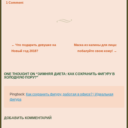
1 Comment
Post navigation
←
Что подарить девушке на
Маска из калины для лица:
Новый год 2018?
побалуйте свою кожу!
→
ONE THOUGHT ON “
ЗИМНЯЯ ДИЕТА: КАК СОХРАНИТЬ ФИГУРУ В
ХОЛОДНУЮ ПОРУ?
”
Pingback:
Как сохранить фигуру, работая в офисе? | Идеальная
фигура
ДОБАВИТЬ КОММЕНТАРИЙ