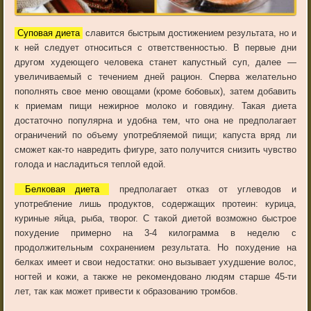
Суповая диета
славится быстрым достижением результата, но и
к ней следует относиться с ответственностью. В первые дни
другом худеющего человека станет капустный суп, далее —
увеличиваемый с течением дней рацион. Сперва желательно
пополнять свое меню овощами (кроме бобовых), затем добавить
к приемам пищи нежирное молоко и говядину. Такая диета
достаточно популярна и удобна тем, что она не предполагает
ограничений по объему употребляемой пищи; капуста вряд ли
сможет как-то навредить фигуре, зато получится снизить чувство
голода и насладиться теплой едой.
Белковая диета
предполагает отказ от углеводов и
употребление лишь продуктов, содержащих протеин: курица,
куриные яйца, рыба, творог. С такой диетой возможно быстрое
похудение примерно на 3-4 килограмма в неделю с
продолжительным сохранением результата. Но похудение на
белках имеет и свои недостатки: оно вызывает ухудшение волос,
ногтей и кожи, а также не рекомендовано людям старше 45-ти
лет, так как может привести к образованию тромбов.