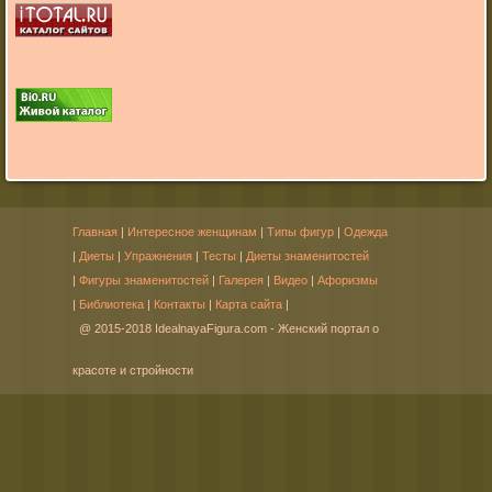
Главная
|
Интересное женщинам
|
Типы фигур
|
Одежда
|
Диеты
|
Упражнения
|
Тесты
|
Диеты знаменитостей
|
Фигуры знаменитостей
|
Галерея
|
Видео
|
Афоризмы
|
Библиотека
|
Контакты
|
Карта сайта
|
@ 2015-2018 IdealnayaFigura.com - Женский портал о
красоте и стройности