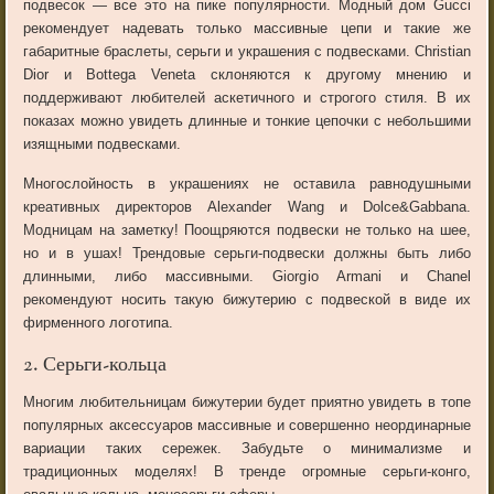
подвесок — все это на пике популярности. Модный дом Gucci
рекомендует надевать только массивные цепи и такие же
габаритные браслеты, серьги и украшения с подвесками. Christian
Dior и Bottega Veneta склоняются к другому мнению и
поддерживают любителей аскетичного и строгого стиля. В их
показах можно увидеть длинные и тонкие цепочки с небольшими
изящными подвесками.
Многослойность в украшениях не оставила равнодушными
креативных директоров Alexander Wang и Dolce&Gabbana.
Модницам на заметку! Поощряются подвески не только на шее,
но и в ушах! Трендовые серьги-подвески должны быть либо
длинными, либо массивными. Giorgio Armani и Chanel
рекомендуют носить такую бижутерию с подвеской в виде их
фирменного логотипа.
2. Серьги-кольца
Многим любительницам бижутерии будет приятно увидеть в топе
популярных аксессуаров массивные и совершенно неординарные
вариации таких сережек. Забудьте о минимализме и
традиционных моделях! В тренде огромные серьги-конго,