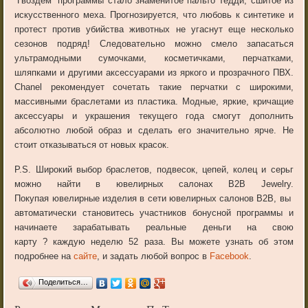
“Гвоздем” программы стало знаменитое пальто Тедди, сшитое из
искусственного меха. Прогнозируется, что любовь к синтетике и
протест против убийства животных не угаснут еще несколько
сезонов подряд! Следовательно можно смело запасаться
ультрамодными сумочками, косметичками, перчатками,
шляпками и другими аксессуарами из яркого и прозрачного ПВХ.
Chanel рекомендует сочетать такие перчатки с широкими,
массивными браслетами из пластика. Модные, яркие, кричащие
аксессуары и украшения текущего года смогут дополнить
абсолютно любой образ и сделать его значительно ярче. Не
стоит отказываться от новых красок.
P.S. Широкий выбор браслетов, подвесок, цепей, колец и серьг
можно найти в ювелирных салонах В2В Jewelry.
Покупая ювелирные изделия в сети ювелирных салонов В2В, вы
автоматически становитесь участников бонусной программы и
начинаете зарабатывать реальные деньги на свою
карту
?
каждую неделю 52 раза. Вы можете узнать об этом
подробнее на
сайте
, и задать любой вопрос в
Facebook
.
Поделиться…