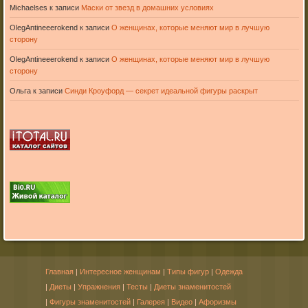
Michaelses
к записи
Маски от звезд в домашних условиях
OlegAntineeerokend
к записи
О женщинах, которые меняют мир в лучшую
сторону
OlegAntineeerokend
к записи
О женщинах, которые меняют мир в лучшую
сторону
Ольга
к записи
Синди Кроуфорд — секрет идеальной фигуры раскрыт
Главная
|
Интересное женщинам
|
Типы фигур
|
Одежда
|
Диеты
|
Упражнения
|
Тесты
|
Диеты знаменитостей
|
Фигуры знаменитостей
|
Галерея
|
Видео
|
Афоризмы