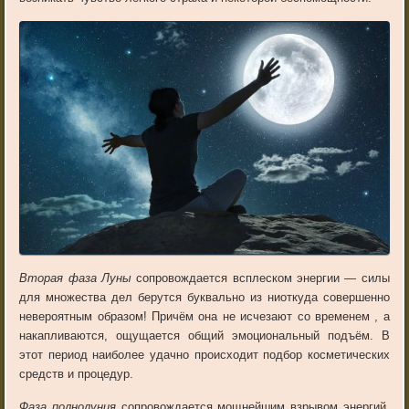
Вторая фаза Луны
сопровождается всплеском энергии — силы
для множества дел берутся буквально из ниоткуда совершенно
невероятным образом! Причём она не исчезают со временем , а
накапливаются, ощущается общий эмоциональный подъём. В
этот период наиболее удачно происходит подбор косметических
средств и процедур.
Фаза полнолуния
сопровождается мощнейшим взрывом энергий.