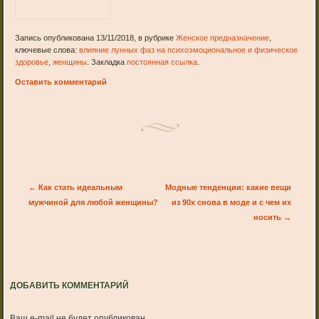
Запись опубликована 13/11/2018, в рубрике
Женское предназначение
,
ключевые слова:
влияние лунных фаз на психоэмоциональное и физическое
здоровье
,
женщины
. Закладка
постоянная ссылка
.
Оставить комментарий
Post navigation
←
Как стать идеальным
Модные тенденции: какие вещи
мужчиной для любой женщины?
из 90х снова в моде и с чем их
носить
→
ДОБАВИТЬ КОММЕНТАРИЙ
Ваш e-mail не будет опубликован.