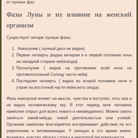
от лунных фаз.
Фазы Луны и их влияние на женский
организм
Существует четыре лунные фазы:
Новолуние ( лунный диск не виден).
Первая четверть (видна вечером и в первой половине ночи
на западной стороне небосвода).
Полнолуние ( видна на протяжении всей ночи на
противоположной Солнцу части неба).
Последняя четверть ( видна во второй половине ночи и
утром на восточной части небесного свода).
Фаза новолуния
влияет на мысли, чувства и поступки, хоть она и
не видна человеческому оку. В этот период мозг человека
наиболее открыт для всего нового и неизведанного. Можно смело
заняться какой-нибудь новой деятельностью или учебой.
Организм наиболее благоприятно воспринимает действия по его
укреплению и витаминизации. У женщин в это время может
возникать чувство лёгкого страха и некоторой беспомощности.