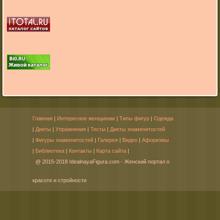
Главная
|
Интересное женщинам
|
Типы фигур
|
Одежда
|
Диеты
|
Упражнения
|
Тесты
|
Диеты знаменитостей
|
Фигуры знаменитостей
|
Галерея
|
Видео
|
Афоризмы
|
Библиотека
|
Контакты
|
Карта сайта
|
@ 2015-2018 IdealnayaFigura.com - Женский портал о
красоте и стройности