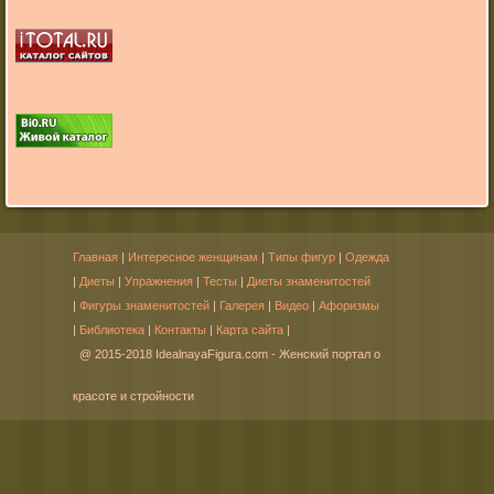
Главная
|
Интересное женщинам
|
Типы фигур
|
Одежда
|
Диеты
|
Упражнения
|
Тесты
|
Диеты знаменитостей
|
Фигуры знаменитостей
|
Галерея
|
Видео
|
Афоризмы
|
Библиотека
|
Контакты
|
Карта сайта
|
@ 2015-2018 IdealnayaFigura.com - Женский портал о
красоте и стройности