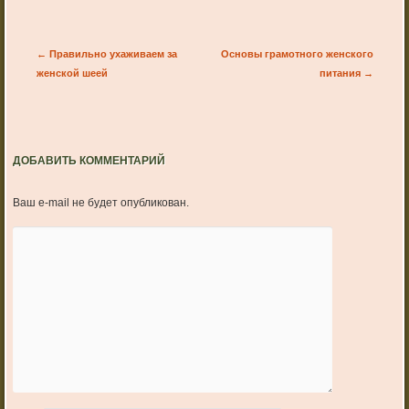
Post navigation
←
Правильно ухаживаем за
Основы грамотного женского
женской шеей
питания
→
ДОБАВИТЬ КОММЕНТАРИЙ
Ваш e-mail не будет опубликован.