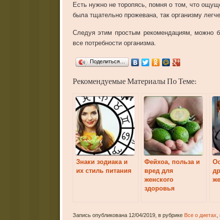
Есть нужно не торопясь, помня о том, что ощущ
была тщательно прожевана, так организму легче
Следуя этим простым рекомендациям, можно б
все потребности организма.
Поделиться…
Рекомендуемые Материалы По Теме:
Знаки зодиака и
Фейхоа, польза и
О
их стиль питания
вред для
др
женского
ж
здоровья
Запись опубликована 12/04/2019, в рубрике
Все о диетах
,