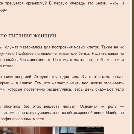
же требуется организму? В первую очередь это белки, жиры и
оды.
оне питания женщин
ы, служат материалом для построения новых клеток. Также на их
мунитет. Наиболее полноценны животные белки. Растительные не
иченный набор аминокислот. Поэтому желательно, чтобы мясо или
а столе.
рганизм энергией. Их существует два вида: быстрые и медленные.
орые — в злаках. Тем, кто желает снизить вес, нужно ограничить
ми, которые постепенно расщепляясь, весь день снабжают тело
и обойтись без этих веществ нельзя. Основная их роль —
е витамины не могут усваиваться из обезжиренной пищи. Наиболее
нерафинированных масел.