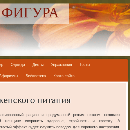
 ФИГУРА
ур
Одежда
Диеты
Упражнения
Тесты
Афоризмы
Библиотека
Карта сайта
женского питания
ансированный рацион и продуманный режим питания позволит
й женщине сохранить здоровье, стройность и красоту. А
гнутый эффект будет служить поводом для хорошего настроения.