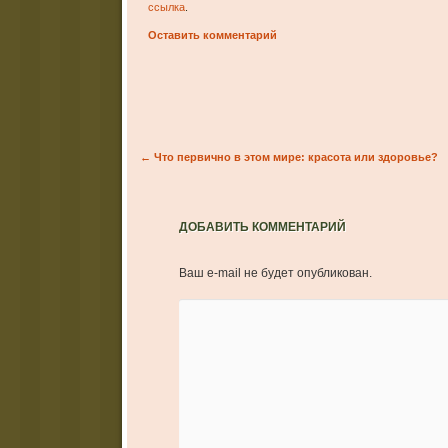
ссылка
.
Оставить комментарий
Post navigation
←
Что первично в этом мире: красота или здоровье?
ДОБАВИТЬ КОММЕНТАРИЙ
Ваш e-mail не будет опубликован.