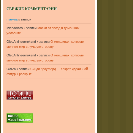
СВЕЖИЕ КОММЕНТАРИИ
maryna
к записи
Michaelses
к записи
Маски от звезд в домашних
условиях
OlegAntineeerokend
к записи
О женщинах, которые
меняют мир в лучшую сторону
OlegAntineeerokend
к записи
О женщинах, которые
меняют мир в лучшую сторону
Ольга
к записи
Синди Кроуфорд — секрет идеальной
фигуры раскрыт