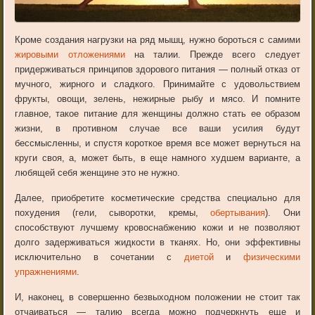
Кроме создания нагрузки на ряд мышц, нужно бороться с самими
жировыми отложениями
на талии. Прежде всего следует
придерживаться принципов здорового питания — полный отказ от
мучного, жирного и сладкого. Принимайте с удовольствием
фрукты, овощи, зелень, нежирные рыбу и мясо. И помните
главное, такое питание для женщины должно стать ее образом
жизни, в противном случае все ваши усилия будут
бессмысленны, и спустя короткое время все может вернуться на
круги своя, а, может быть, в еще намного худшем варианте, а
любящей себя женщине это не нужно.
Далее, приобретите косметические средства специально для
похудения (гели, сыворотки, кремы,
обертывания
). Они
способствуют лучшему кровоснабжению кожи и не позволяют
долго задерживаться жидкости в тканях. Но, они эффективны
исключительно в сочетании с
диетой
и
физическими
упражнениями
.
И, наконец, в совершенно безвыходном положении не стоит так
отчаиваться — талию всегда можно подчеркнуть еще и