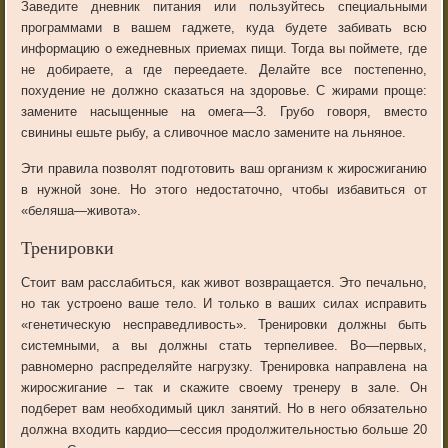
Заведите
дневник
питания
или
пользуйтесь
специальными
программами
в
вашем
гаджете
,
куда
будете
забивать
всю
информацию
о
ежедневных
приемах
пищи
.
Тогда
вы
поймете
,
где
не добираете
,
а
где
переедаете
.
Делайте
все
постепенно
,
похудение
не
должно
сказаться
на
здоровье
.
С
жирами
проще
:
замените
насыщенные
на
омега
—
3
.
Грубо
говоря
,
вместо
свинины
ешьте
рыбу
,
а
сливочное
масло
замените
на
льняное
.
Эти
правила
позволят
подготовить
ваш
организм
к
жиросжиганию
в
нужной
зоне
.
Но
этого
недостаточно
,
чтобы
избавиться
от
«
беляша
—
живота
».
Тренировки
Стоит
вам
расслабиться
,
как
живот
возвращается
.
Это
печально
,
но
так
устроено
ваше
тело
.
И
только
в
ваших
силах
исправить
«
генетическую
несправедливость
».
Тренировки
должны
быть
системными
,
а
вы
должны
стать
терпеливее
.
Во
—
первых
,
равномерно
распределяйте
нагрузку
.
Тренировка
направлена
на
жиросжигание
–
так
и
скажите
своему
тренеру
в
зале
.
Он
подберет
вам
необходимый
цикл
занятий
.
Но
в
него
обязательно
должна
входить
кардио
—
сессия
продолжительностью
больше
20