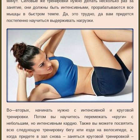
минут
.
Силовые
же
тренировки
нужно
делать
несколько
раз
за
занятие
,
они
должны
быть
интенсивными
,
прорабатываются
все
мышцы
в
быстром
темпе
.
Да
,
это
трудно
,
да
вам
придется
постепенно
научиться
выдерживать
нагрузки
.
Во
—
вторых
,
начинать
нужно
с
интенсивной
и
круговой
тренировки
.
Потом
вы
научитесь
перемежать
«
круги
»
с
небольшим
,
но
интенсивным
кардио
.
Также
вы
можете
посвятить
всю
следующую
тренировку
бегу
или
езде
на
велосипеде
,
а
,
когда
придете
в
зал
снова
–
заняться
круговой
тренировкой
–