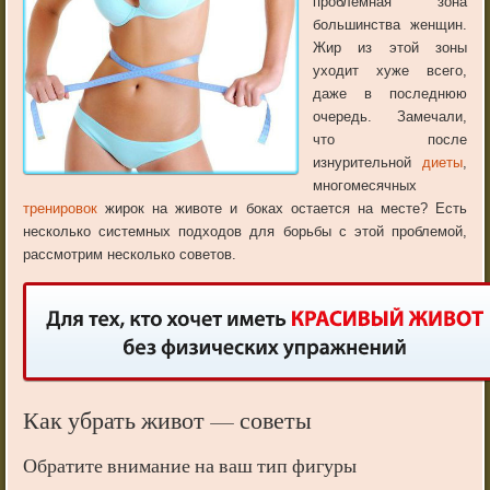
проблемная
зона
большинства
женщин
.
Жир
из
этой
зоны
уходит
хуже
всего
,
даже
в
последнюю
очередь
.
Замечали
,
что
после
изнурительной
диеты
,
многомесячных
тренировок
жирок
на
животе
и
боках
остается
на
месте
?
Есть
несколько
системных
подходов
для
борьбы
с
этой
проблемой,
р
ассмотрим несколько советов.
Как убрать живот — советы
Обратите
внимание
на
ваш
тип
фигуры