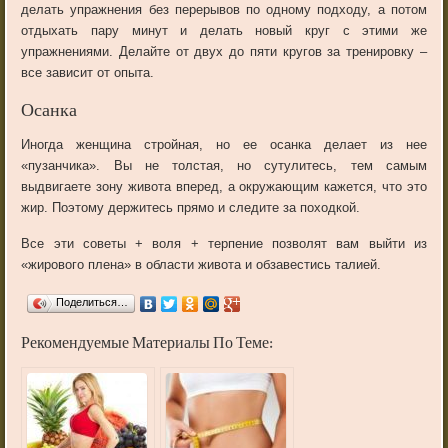
делать
упражнения
без
перерывов
по
одному
подходу
,
а
потом
отдыхать
пару
минут
и
делать
новый
круг
с
этими
же
упражнениями
.
Делайте
от
двух
до
пяти
кругов
за
тренировку
–
все
зависит
от
опыта
.
Осанка
Иногда
женщина
стройная
,
но
ее
осанка
делает
из
нее
«
пузанчика
».
Вы
не
толстая
,
но
сутулитесь
,
тем
самым
выдвигаете
зону
живота
вперед
,
а
окружающим
кажется
,
что
это
жир
.
Поэтому
держитесь
прямо
и
следите
за
походкой
.
Все
эти
советы
+
воля
+
терпение
позволят
вам
выйти
из
«
жирового
плена
»
в
области
живота
и
обзавестись
талией
.
Поделиться…
Рекомендуемые Материалы По Теме: