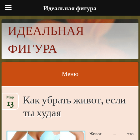
Идеальная фигура
ИДЕАЛЬНАЯ
ФИГУРА
Меню
Skip to content
Как убрать живот, если
Мар
13
ты худая
Живот
–
это