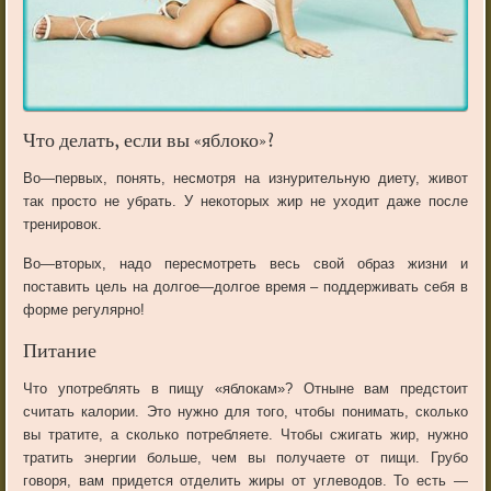
Что
делать
,
если
вы
«я
блоко
»?
Во
—
первых
,
понять
,
несмотря
на
изнурительную
диету
,
живот
так
просто
не
убрать
.
У
некоторых
жир
не
уходит
даже
после
тренировок
.
Во
—
вторых
,
надо
пересмотреть
весь
свой
образ
жизни
и
поставить
цель
на
долгое
—
долгое
время
–
поддерживать
себя
в
форме
регулярно
!
Питание
Что
употреблять
в
пищу
«я
блокам
»?
Отныне
вам
предстоит
считать
калории
.
Это
нужно
для
того
,
чтобы
понимать
,
сколько
вы
тратите
,
а
сколько
потребляете
.
Чтобы
сжигать
жир
,
нужно
тратить
энергии
больше
,
чем
вы
получаете
от
пищи
.
Грубо
говоря
,
вам
придется
отделить
жиры
от
углеводов
.
То
есть
—