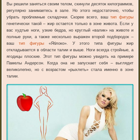
Вы
решили
заняться
своим
телом
,
скинули
десяток
килограммов
,
регулярно
занимаетесь
в
зале
.
Но
этого
недостаточно
,
чтобы
убрать
проблемные
складочки
.
Скорее
всего
,
ваш
т
ип
фигуры
генетически
такой
–
жир
остается
только
в
зоне
живота
.
Если
у
вас
худтые
ноги
,
узкие
бедра
,
но
круглый
«
валик
»
на
животе
и
полные
руки
,
а
также
несколько
выражен
второй
подбородок
–
ваш
тип фигуры
«Я
блоко»
.
У
этого
типа
фигуры
жир
откладывается
в
области
талии
и
выше
.
Ноги
всегда
стройные
,
а
ягодицы
плоские
.
Этот
тип
фигуры
можно
увидеть
на
примере
Памелы
Андерсон
.
Когда
она
не
запускает
себя
–
выглядит
великолепно
,
но
с
возрастом
«
рыхлеть
»
стала
именно
в
зоне
талии
.