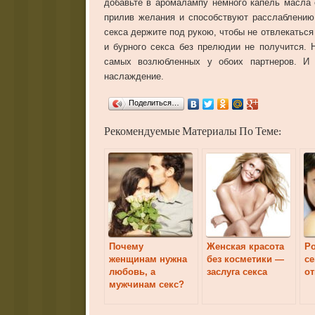
добавьте в аромалампу немного капель масла 
прилив желания и способствуют расслаблению
секса держите под рукою, чтобы не отвлекаться
и бурного секса без прелюдии не получится. 
самых возлюбленных у обоих партнеров. И 
наслаждение.
Поделиться…
Рекомендуемые Материалы По Теме:
Почему
Женская красота
Р
женщинам нужна
без косметики —
с
любовь, а
заслуга секса
о
мужчинам секс?