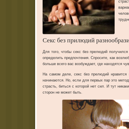
страс
вариа
челов
трудн
Секс без прилюдий разнообраз
Для того, чтобы секс без прелюдий получился
определить предпочтения. Спросите, как возлю
больше всего вас возбуждает, где находятся чу
На самом деле, секс без прелюдий нравится 
начинаются. Но, если для первых пар это мето
страсть, биться с которой нет сил. И тут ник
сторон не может быть.