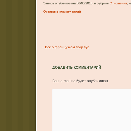
Запись опубликована 30/06/2015, в рубрике
Отношения
, 
Оставить комментарий
Post navigation
←
Все о французком поцелуе
ДОБАВИТЬ КОММЕНТАРИЙ
Ваш e-mail не будет опубликован.