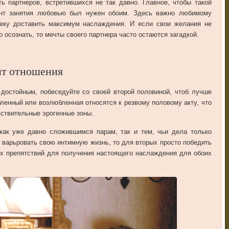
ть партнеров, встретившихся не так давно. Главное, чтобы такой
нт занятия любовью был нужен обоим. Здесь важно любимому
еку доставить максимум наслаждения. И если свои желания не
о осознать, то мечты своего партнера часто остаются загадкой.
ит отношения
 достойным, побеседуйте со своей второй половиной, чтоб лучше
бленный или возлюбленная относятся к резвому половому акту, что
вствительные эрогенные зоны.
как уже давно сложившимся парам, так и тем, чьи дела только
д варьровать свою интимную жизнь, то для вторых просто победить
аких препятствий для получения настоящего наслаждения для обоих