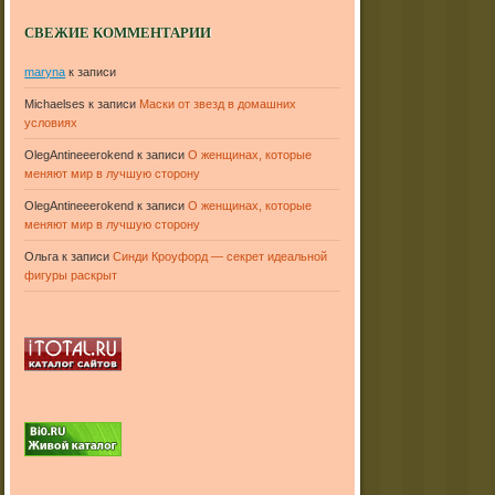
СВЕЖИЕ КОММЕНТАРИИ
maryna
к записи
Michaelses
к записи
Маски от звезд в домашних
условиях
OlegAntineeerokend
к записи
О женщинах, которые
меняют мир в лучшую сторону
OlegAntineeerokend
к записи
О женщинах, которые
меняют мир в лучшую сторону
Ольга
к записи
Синди Кроуфорд — секрет идеальной
фигуры раскрыт