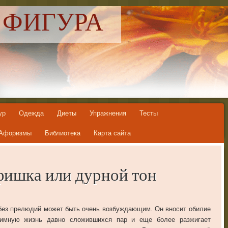
 ФИГУРА
ур
Одежда
Диеты
Упражнения
Тесты
Афоризмы
Библиотека
Карта сайта
фишка или дурной тон
без прелюдий может быть очень возбуждающим. Он вносит обилие
тимную жизнь давно сложившихся пар и еще более разжигает