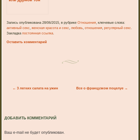
Запись опубликована 28/06/2015, в рубрике
Отношения
, ключевые слова:
активный секс
,
женская красота и секс
,
любовь
,
отношения
,
регулярный секс
.
Закладка
постоянная ссылка
.
Оставить комментарий
Post navigation
←
3 легких салата на ужин
Все о французком поцелуе
→
ДОБАВИТЬ КОММЕНТАРИЙ
Ваш e-mail не будет опубликован.