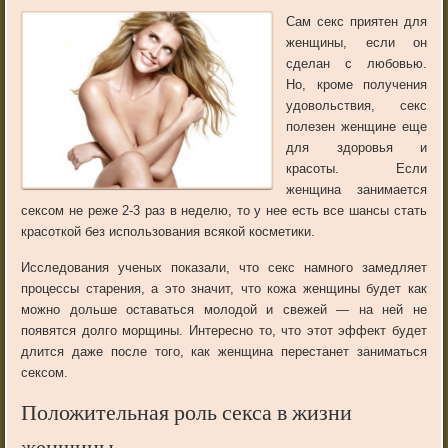
Сам секс приятен для
женщины, если он
сделан с любовью.
Но, кроме получения
удовольствия, секс
полезен женщине еще
для здоровья и
красоты. Если
женщина занимается
сексом не реже 2-3 раз в неделю, то у нее есть все шансы стать
красоткой без использования всякой косметики.
Исследования ученых показали, что секс намного замедляет
процессы старения, а это значит, что кожа женщины будет как
можно дольше оставаться молодой и свежей — на ней не
появятся долго морщины. Интересно то, что этот эффект будет
длится даже после того, как женщина перестанет заниматься
сексом.
Положительная роль секса в жизни