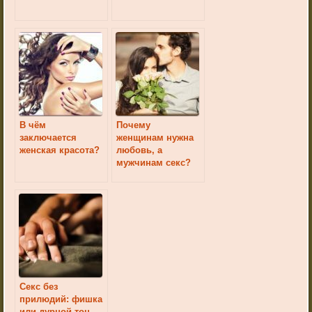
В чём
Почему
заключается
женщинам нужна
женская красота?
любовь, а
мужчинам секс?
Секс без
прилюдий: фишка
или дурной тон