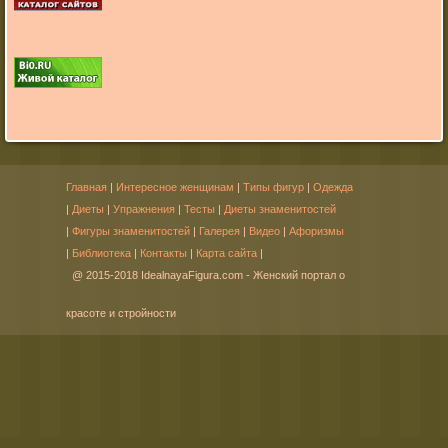
Главная
|
Интересное женщинам
|
Типы фигур
|
Одежда
|
Диеты
|
Упражнения
|
Тесты
|
Диеты знаменитостей
|
Фигуры знаменитостей
|
Галерея
|
Видео
|
Афоризмы
|
Библиотека
|
Контакты
|
Карта сайта
|
@ 2015-2018 IdealnayaFigura.com - Женский портал о
красоте и стройности