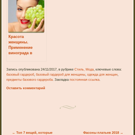
Красота
женщины.
Применение
винограда в
косметических
целях
Запись опубликована 24/11/2017, в рубрике
Стиль, Мода
, ключевые слова:
базовый гардероб
,
базовый гардероб для женщины
,
одежда для женщин
,
предметы базового гардероба
. Закладка
постоянная ссылка
.
Оставить комментарий
Post navigation
←
Топ 7 вещей, которые
Фасоны платьев 2018
→