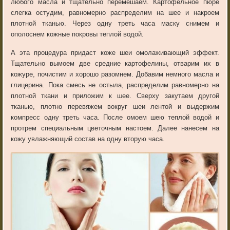
любого масла и тщательно перемешаем. Картофельное пюре
слегка остудим, равномерно распределим на шее и накроем
плотной тканью. Через одну треть часа маску снимем и
ополоснем кожные покровы теплой водой.
А эта процедура придаст коже шеи омолаживающий эффект.
Тщательно вымоем две средние картофелины, отварим их в
кожуре, почистим и хорошо разомнем. Добавим немного масла и
глицерина. Пока смесь не остыла, распределим равномерно на
плотной ткани и приложим к шее. Сверху закутаем другой
тканью, плотно перевяжем вокруг шеи лентой и выдержим
компресс одну треть часа. После омоем шею теплой водой и
протрем специальным цветочным настоем. Далее нанесем на
кожу увлажняющий состав на одну вторую часа.