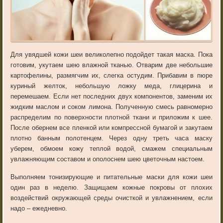
Для увядшей кожи шеи великолепно подойдет такая маска. Пока
готовим, укутаем шею влажной тканью. Отварим две небольшие
картофелины, размягчим их, слегка остудим. Прибавим в пюре
куриный желток, небольшую ложку меда, глицерина и
перемешаем. Если нет последних двух компонентов, заменим их
жидким маслом и соком лимона. Полученную смесь равномерно
распределим по поверхности плотной ткани и приложим к шее.
После обернем все пленкой или компрессной бумагой и закутаем
плотно банным полотенцем. Через одну треть часа маску
уберем, обмоем кожу теплой водой, смажем специальным
увлажняющим составом и ополоснем шею цветочным настоем.
Выполняем тонизирующие и питательные маски для кожи шеи
один раз в неделю. Защищаем кожные покровы от плохих
воздействий окружающей среды очисткой и увлажнением, если
надо – ежедневно.