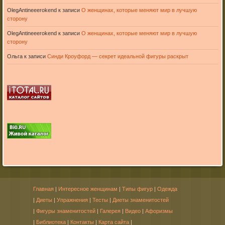
OlegAntineeerokend
к записи
О женщинах, которые меняют мир в лучшую
сторону
OlegAntineeerokend
к записи
О женщинах, которые меняют мир в лучшую
сторону
Ольга
к записи
Синди Кроуфорд — секрет идеальной фигуры раскрыт
Главная
|
Интересное женщинам
|
Типы фигур
|
Одежда
|
Диеты
|
Упражнения
|
Тесты
|
Диеты знаменитостей
|
Фигуры знаменитостей
|
Галерея
|
Видео
|
Афоризмы
|
Библиотека
|
Контакты
|
Карта сайта
|