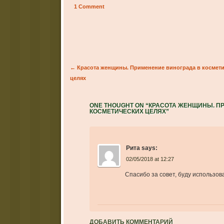
1 Comment
Post navigation
←
Красота женщины. Применение винограда в космет
целях
ONE THOUGHT ON “
КРАСОТА ЖЕНЩИНЫ. П
КОСМЕТИЧЕСКИХ ЦЕЛЯХ
”
Рита
says:
02/05/2018 at 12:27
Спасибо за совет, буду использов
ДОБАВИТЬ КОММЕНТАРИЙ