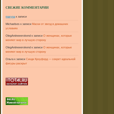
СВЕЖИЕ КОММЕНТАРИИ
maryna
к записи
Michaelses
к записи
Маски от звезд в домашних
условиях
OlegAntineeerokend
к записи
О женщинах, которые
меняют мир в лучшую сторону
OlegAntineeerokend
к записи
О женщинах, которые
меняют мир в лучшую сторону
Ольга
к записи
Синди Кроуфорд — секрет идеальной
фигуры раскрыт