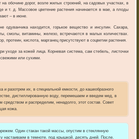
т на обочине дорог, возле жилых строений, на садовых участках, в
де и т. д. Массовое цветение растения начинается в мае, а плоды
вают – в июне.
не одуванчика находится, горькое вещество и инсулин. Сахара,
ты, смолы, витамины, железо, встречаются в малых количествах.
р, протеин, кислота, марганец присутствуют в соцветии растения.
ри уходе за кожей лица. Корневая система, сам стебель, листочки
 свежими или сухими.
а и разотрем их, в специальной емкости, до кашеобразного
естве, дистиллированную воду, перемешаем и введем мед, в
 средством и распределим, ненадолго, этот состав. Совет
щая кожа.
орежем. Один стакан такой массы, опустим в стеклянную
у настаиваем в темноте, под крышкой, десять дней. После,