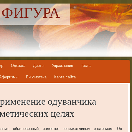
 ФИГУРА
ур
Одежда
Диеты
Упражнения
Тесты
Афоризмы
Библиотека
Карта сайта
рименение одуванчика
метических целях
нчик, обыкновенный, является неприхотливым растением. Он