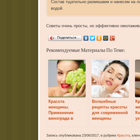
Состав тщательно размешаем и нанесем на ли
водой.
Советы очень просты, но эффективно омолажив
Поделиться…
Рекомендуемые Материалы По Теме:
Красота
Волшебные
Кр
женщины.
рецепты красоты
ж
Применение
для современной
К
винограда в
женщины
ух
косметических
целях
Запись опубликована 23/06/2017, в рубрике
Красота
, клю