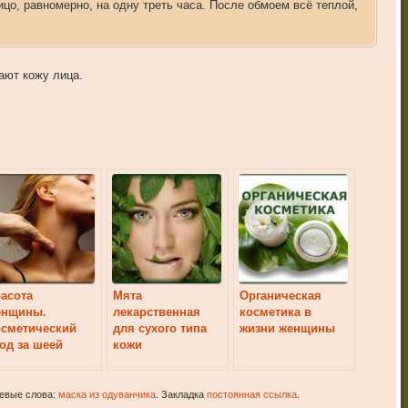
цо, равномерно, на одну треть часа. После обмоем всё теплой,
ают кожу лица.
асота
Мята
Органическая
енщины.
лекарственная
косметика в
осметический
для сухого типа
жизни женщины
од за шеей
кожи
чевые слова:
маска из одуванчика
. Закладка
постоянная ссылка
.