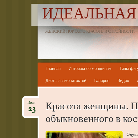
ИДЕАЛЬНАЯ
ЖЕНСКИЙ ПОРТАЛ О КРАСОТЕ И СТРОЙНОСТИ
Skip to content
Главная
Интересное женщинам
Типы фиг
Диеты знаменитостей
Галерея
Видео
Красота женщины. П
Июн
23
обыкновенного в кос
Одува