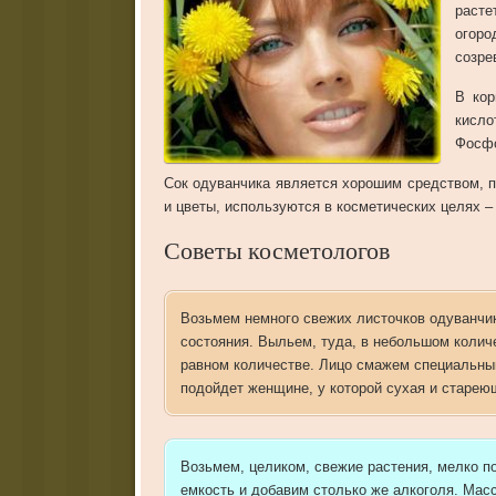
расте
огоро
созре
В кор
кисло
Фосфо
Сок одуванчика является хорошим средством, п
и цветы, используются в косметических целях –
Советы косметологов
Возьмем немного свежих листочков одуванчик
состояния. Выльем, туда, в небольшом колич
равном количестве. Лицо смажем специальным
подойдет женщине, у которой сухая и старею
Возьмем, целиком, свежие растения, мелко п
емкость и добавим столько же алкоголя. Масс