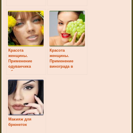
Красота
Красота
женщины.
женщины.
Применение
Применение
одуванчика
винограда в
обыкновенного в
косметических
косметических
целях
целях
Макияж для
брюнеток