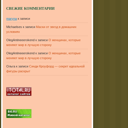
СВЕЖИЕ КОММЕНТАРИИ
maryna
к записи
Michaelses
к записи
Маски от звезд в домашних
условиях
OlegAntineeerokend
к записи
О женщинах, которые
меняют мир в лучшую сторону
OlegAntineeerokend
к записи
О женщинах, которые
меняют мир в лучшую сторону
Ольга
к записи
Синди Кроуфорд — секрет идеальной
фигуры раскрыт