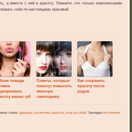
ь, а вместе с ней и красоту. Помните, что только комплексными
твовать себя по-настоящему красивой.
бная помада
Советы, которые
Как сохранить
олжна
помогут повысить
красоту после
дчеркивать
женскую
родов
асоту ваших губ
самооценку
чевые слова:
здоровье
,
косметика
,
красота
,
уход за собой
. Закладка
постоянная