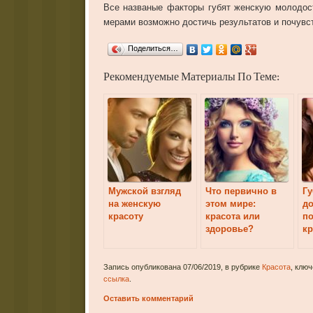
Все названые факторы губят женскую молодост
мерами возможно достичь результатов и почувс
Поделиться…
Рекомендуемые Материалы По Теме:
Мужской взгляд
Что первично в
Гу
на женскую
этом мире:
д
красоту
красота или
по
здоровье?
кр
Запись опубликована 07/06/2019, в рубрике
Красота
, клю
ссылка
.
Оставить комментарий