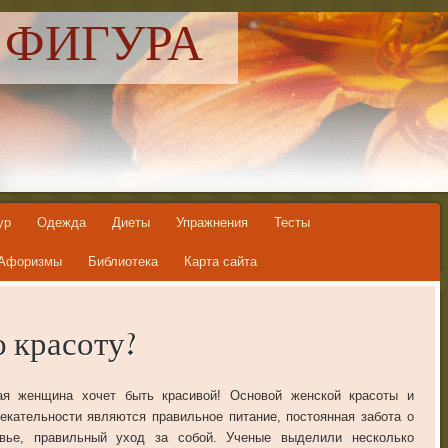
 ФИГУРА
ур
Одежда
Диеты
Упражнения
Тесты
Афоризмы
Библиотека
Карта сайта
 красоту?
ая женщина хочет быть красивой! Основой женской красоты и
екательности являются правильное питание, постоянная забота о
овье, правильный уход за собой. Ученые выделили несколько