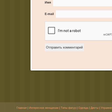
Имя
E-mail
Главная
|
Интересное женщинам
|
Типы фигур
|
Одежда
|
Диеты
|
Упражне