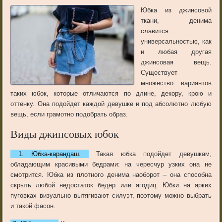
Юбка из джинсовой
ткани, денима
славится
универсальностью, как
и любая другая
джинсовая вещь.
Существует
множество вариантов
таких юбок, которые отличаются по длине, декору, крою и
оттенку. Она подойдет каждой девушке и под абсолютно любую
вещь, если грамотно подобрать образ.
Виды джинсовых юбок
1. Юбка-карандаш.
Такая юбка подойдет девушкам,
обладающим красивыми бедрами: на чересчур узких она не
смотрится. Юбка из плотного денима наоборот – она способна
скрыть любой недостаток бедер или ягодиц. Юбки на ярких
пуговках визуально вытягивают силуэт, поэтому можно выбрать
и такой фасон.