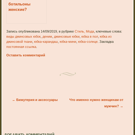
ботильоны
женские?
Запись опубликована 14/09/2019, в рубрике
Стиль, Мода
, ключевые слова:
виды джинсовых юбок
,
деним
,
джинсовые юбки
,
юбка в пол
,
юбка из
джинсовой ткани
,
юбка-карандаш
,
юбка-мини
,
юбка-солнце
. Закладка
постоянная ссылка
.
Оставить комментарий
Post navigation
←
Бижутерия и аксессуары
Что именно нужно женщинам от
мужчин?
→