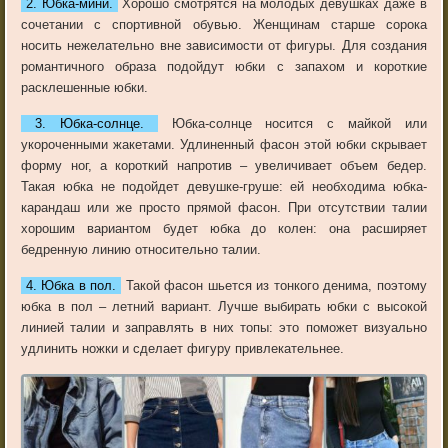
2. Юбка-мини.
Хорошо смотрятся на молодых девушках даже в
сочетании с спортивной обувью. Женщинам старше сорока
носить нежелательно вне зависимости от фигуры. Для создания
романтичного образа подойдут юбки с запахом и короткие
расклешенные юбки.
3. Юбка-солнце.
Юбка-солнце носится с майкой или
укороченными жакетами. Удлиненный фасон этой юбки скрывает
форму ног, а короткий напротив – увеличивает объем бедер.
Такая юбка не подойдет девушке-груше: ей необходима юбка-
карандаш или же просто прямой фасон. При отсутствии талии
хорошим вариантом будет юбка до колен: она расширяет
бедренную линию относительно талии.
4. Юбка в пол.
Такой фасон шьется из тонкого денима, поэтому
юбка в пол – летний вариант. Лучше выбирать юбки с высокой
линией талии и заправлять в них топы: это поможет визуально
удлинить ножки и сделает фигуру привлекательнее.