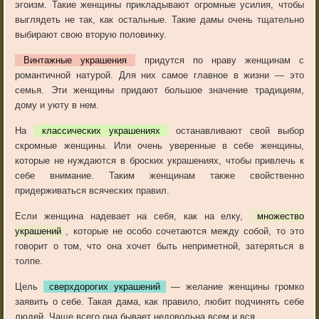
эгоизм. Такие женщины прикладывают огромные усилия, чтобы
выглядеть не так, как остальные. Такие дамы очень тщательно
выбирают свою вторую половинку.
Винтажные украшения
придутся по нраву женщинам с
романтичной натурой. Для них самое главное в жизни — это
семья. Эти женщины придают большое значение традициям,
дому и уюту в нем.
На
классических украшениях
останавливают свой выбор
скромные женщины. Или очень уверенные в себе женщины,
которые не нуждаются в броских украшениях, чтобы привлечь к
себе внимание. Таким женщинам также свойственно
придерживаться всяческих правил.
Если женщина надевает на себя, как на елку,
множество
украшений
, которые не особо сочетаются между собой, то это
говорит о том, что она хочет быть неприметной, затеряться в
толпе.
Цель
сверхдорогих украшений
— желание женщины громко
заявить о себе. Такая дама, как правило, любит подчинять себе
людей. Чаще всего она бывает недовольна всем и вся.