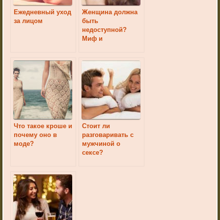
Ежедневный уход
Женщина должна
за лицом
быть
недоступной?
Миф и
реальность
Что такое кроше и
Стоит ли
почему оно в
разговаривать с
моде?
мужчиной о
сексе?