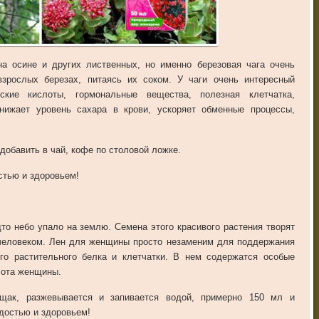
 на осине и других лиственных, но именно березовая чага очень
зрослых березах, питаясь их соком. У чаги очень интересный
еские кислоты, гормональные вещества, полезная клетчатка,
ижает уровень сахара в крови, ускоряет обменные процессы,
добавить в чай, кофе по столовой ложке.
стью и здоровьем!
дто небо упало на землю. Семена этого красивого растения творят
 человеком. Лен для женщины просто незаменим для поддержания
ого растительного белка и клетчатки. В нем содержатся особые
сота женщины.
ощак, разжевывается и запивается водой, примерно 150 мл и
достью и здоровьем!