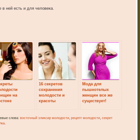
 в ней есть и для человека.
екреты
16 секретов
Мода для
олодости
сохранения
пышнотелых
енщин на
молодости и
женщин все же
стоке
красоты
существует!
чевые слова:
восточный эликсир молодости
,
рецепт молодости
,
секрет
лка
.