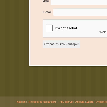
Имя
E-mail
Главная
|
Интересное женщинам
|
Типы фигур
|
Одежда
|
Диеты
|
Упражне