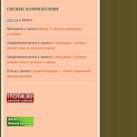
СВЕЖИЕ КОММЕНТАРИИ
maryna
к записи
Michaelses
к записи
Маски от звезд в домашних
условиях
OlegAntineeerokend
к записи
О женщинах, которые
меняют мир в лучшую сторону
OlegAntineeerokend
к записи
О женщинах, которые
меняют мир в лучшую сторону
Ольга
к записи
Синди Кроуфорд — секрет идеальной
фигуры раскрыт