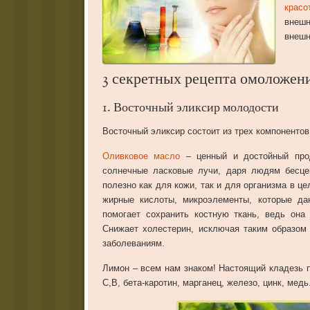
красо
внеш
внешн
3 секретных рецепта омоложен
1. Восточный эликсир молодости
Восточный эликсир состоит из трех компонентов
Оливковое масло
– ценный и достойный прод
солнечные ласковые лучи, даря людям бесце
полезно как для кожи, так и для организма в ц
жирные кислоты, микроэлементы, которые да
помогает сохранить костную ткань, ведь она
Снижает холестерин, исключая таким образом
заболеваниям.
Лимон – всем нам знаком! Настоящий кладезь п
С,В, бета-каротин, марганец, железо, цинк, медь