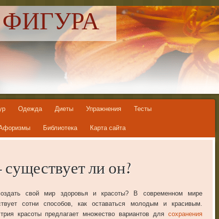
 ФИГУРА
ур
Одежда
Диеты
Упражнения
Тесты
Афоризмы
Библиотека
Карта сайта
 существует ли он?
создать свой мир здоровья и красоты? В современном мире
твует сотни способов, как оставаться молодым и красивым.
трия красоты предлагает множество вариантов для
сохранения