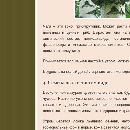
Чага – это гриб, гриб-трутовик. Может расти
полезный и ценный гриб. Вырастает она на в
химический состав: полисахариды, органич
флавоноиды и множество микроэлементов. Сн
повышает иммунитет.
Принимается волшебная настойка утром, можно 
Бодрость на целый день! Лицо светится молодо
3. Семена льна в чистом виде
Бесконечной лазурью цветет поле льна, как бу
чудеса. Растение уже много веков почитается
красоты и здоровья. Это источник полноценн
вещества – флаволигианы – это здоровье и кра
Утром берется ложка льняного семени, нат
гормональный фон в норме, кожа светится моло