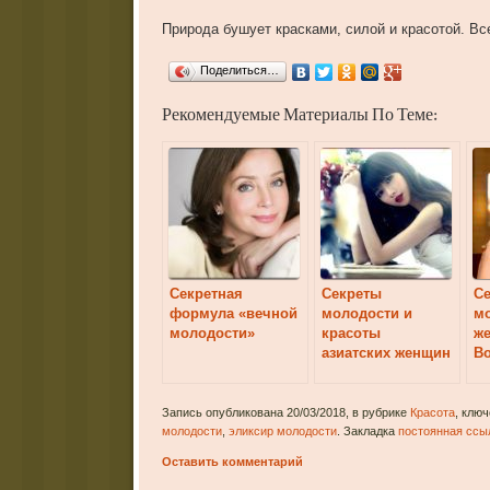
Природа бушует красками, силой и красотой. Все
Поделиться…
Рекомендуемые Материалы По Теме:
Секретная
Секреты
С
формула «вечной
молодости и
м
молодости»
красоты
ж
азиатских женщин
Во
Запись опубликована 20/03/2018, в рубрике
Красота
, клю
молодости
,
эликсир молодости
. Закладка
постоянная ссы
Оставить комментарий