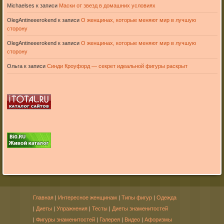
Michaelses
к записи
Маски от звезд в домашних условиях
OlegAntineeerokend
к записи
О женщинах, которые меняют мир в лучшую
сторону
OlegAntineeerokend
к записи
О женщинах, которые меняют мир в лучшую
сторону
Ольга
к записи
Синди Кроуфорд — секрет идеальной фигуры раскрыт
Главная
|
Интересное женщинам
|
Типы фигур
|
Одежда
|
Диеты
|
Упражнения
|
Тесты
|
Диеты знаменитостей
|
Фигуры знаменитостей
|
Галерея
|
Видео
|
Афоризмы