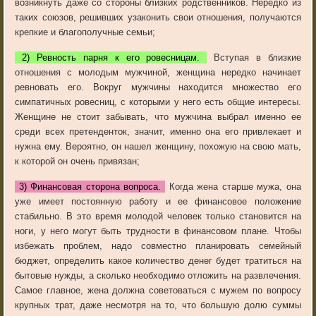
возникнуть даже со стороны близких родственников. Нередко из
таких союзов, решивших узаконить свои отношения, получаются
крепкие и благополучные семьи;
2) Ревность парня к его ровесницам.
Вступая в близкие
отношения с молодым мужчиной, женщина нередко начинает
ревновать его. Вокруг мужчины находится множество его
симпатичных ровесниц, с которыми у него есть общие интересы.
Женщине не стоит забывать, что мужчина выбрал именно ее
среди всех претенденток, значит, именно она его привлекает и
нужна ему. Вероятно, он нашел женщину, похожую на свою мать,
к которой он очень привязан;
3) Финансовая сторона вопроса.
Когда жена старше мужа, она
уже имеет постоянную работу и ее финансовое положение
стабильно. В это время молодой человек только становится на
ноги, у него могут быть трудности в финансовом плане. Чтобы
избежать проблем, надо совместно планировать семейный
бюджет, определить какое количество денег будет тратиться на
бытовые нужды, а сколько необходимо отложить на развлечения.
Самое главное, жена должна советоваться с мужем по вопросу
крупных трат, даже несмотря на то, что большую долю суммы