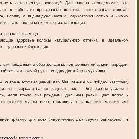
ркнуть естественную красоту? Для начала определимся, что
ает в себя это пространное понятие. Естественная женская
та, наряду с индивидуальностью, одухотворенностью и живым
дом, – это вполне конкретные составляющие:
я, ровная кожа лица.
чающие здоровье волосы натурального оттенка, в идеальном
е – длинные и блестящие.
льным приданным любой женщины, подаренным ей самой природой.
вой жизни и прямой путь к сердцу достойного мужчины.
бы сберечь этот бесценный дар. Чем раньше мы пойдем навстречу
ажение в зеркале начнет радовать нас — без особых усилий и
есь, если кто-то при рождении дал нам русый цвет волос и
эти оттенки лучше всего гармонируют с нашими глазами или
овное правило для всех современных дам звучит одинаково: Не