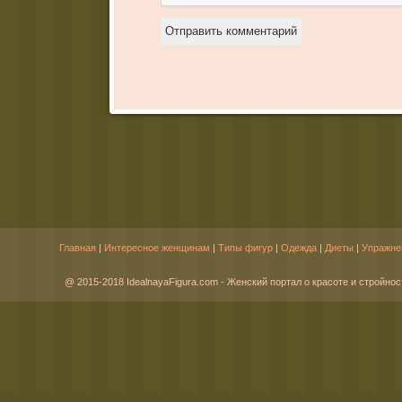
Главная
|
Интересное женщинам
|
Типы фигур
|
Одежда
|
Диеты
|
Упражне
@ 2015-2018 IdealnayaFigura.com - Женский портал о красоте и стройнос