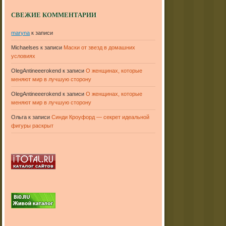
СВЕЖИЕ КОММЕНТАРИИ
maryna
к записи
Michaelses
к записи
Маски от звезд в домашних
условиях
OlegAntineeerokend
к записи
О женщинах, которые
меняют мир в лучшую сторону
OlegAntineeerokend
к записи
О женщинах, которые
меняют мир в лучшую сторону
Ольга
к записи
Синди Кроуфорд — секрет идеальной
фигуры раскрыт