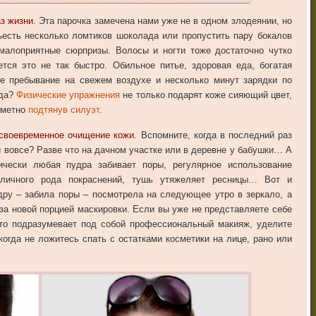
з жизни.
Эта парочка замечена нами уже не в одном злодеянии, но
ъесть несколько ломтиков шоколада или пропустить пару бокалов
 малоприятные сюрпризы. Волосы и ногти тоже достаточно чутко
ется это не так быстро. Обильное питье, здоровая еда, богатая
е пребывание на свежем воздухе и несколько минут зарядки по
вда?
Физические упражнения
не только подарят коже сияющий цвет,
аметно
подтянув силуэт
.
есвоевременное очищение кожи.
Вспомните, когда в последний раз
й вовсе? Разве что на дачном участке или в деревне у бабушки… А
ически любая пудра забивает поры, регулярное использование
зличного рода покраснений, тушь утяжеляет ресницы… Вот и
дру – забила поры – посмотрела на следующее утро в зеркало, а
а за новой порцией маскировки. Если вы уже не представляете себе
это подразумевает под собой профессиональный макияж, уделите
огда не ложитесь спать с остатками косметики на лице, рано или