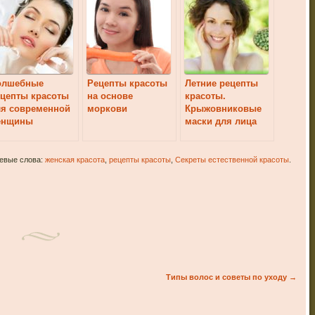
олшебные
Рецепты красоты
Летние рецепты
цепты красоты
на основе
красоты.
ля современной
моркови
Крыжовниковые
енщины
маски для лица
чевые слова:
женская красота
,
рецепты красоты
,
Секреты естественной красоты
.
Типы волос и советы по уходу
→