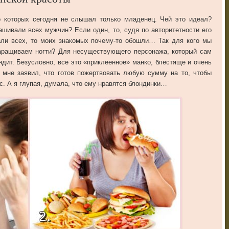
енской красоты
о которых сегодня не слышал только младенец. Чей это идеал?
ашивали всех мужчин? Если один, то, судя по авторитетности его
али всех, то моих знакомых почему-то обошли… Так для кого мы
наращиваем ногти? Для несуществующего персонажа, который сам
ядит. Безусловно, все это «приклеенное» манко, блестяще и очень
 мне заявил, что готов пожертвовать любую сумму на то, чтобы
. А я глупая, думала, что ему нравятся блондинки…