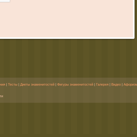
ния
|
Тесты
|
Диеты знаменитостей
|
Фигуры знаменитостей
|
Галерея
|
Видео
|
Афориз
ти