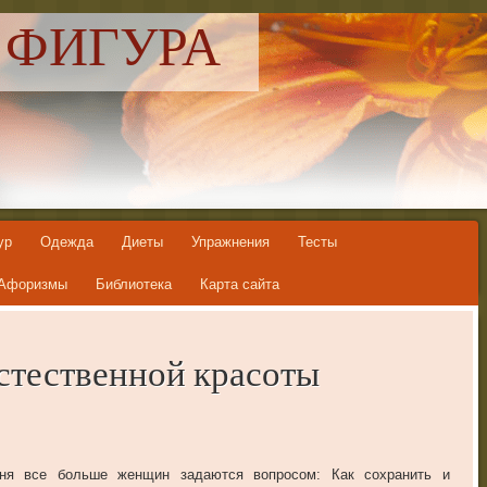
 ФИГУРА
ур
Одежда
Диеты
Упражнения
Тесты
Афоризмы
Библиотека
Карта сайта
стественной красоты
дня все больше женщин задаются вопросом: Как сохранить и