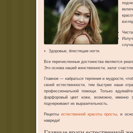
подче
включ
красо
взгля
Чиста
Излу
случа
Здоровые, блестящие ногти.
Все перечисленные достоинства являются реа
Это основа нашей женственности, залог счастли
Главное — набраться терпения и мудрости, что
своей естественности, тем быстрее наше отр
профессиональной помощи. Только вдумайт
фарфоровый цвет кожи, возможно, именно 
подчеркивают их выразительность.
Рецепты
естественной красоты просты
, и осн
навреди!