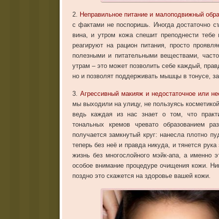
2.
Неправильное питание и малоподвижный обра
с фактами не поспоришь. Иногда достаточно с
вина, и утром кожа спешит преподнести тебе
реагируют на рацион питания, просто проявля
полезными и питательными веществами, часто
утрам – это может позволить себе каждый, пра
но и позволят поддерживать мышцы в тонусе, з
3.
Агрессивный макияж и недостаточное или н
мы выходили на улицу, не пользуясь косметико
ведь каждая из нас знает о том, что практ
тональных кремов чревато образованием ра
получается замкнутый круг: нанесла плотно пу
теперь без неё и правда никуда, и тянется рук
жизнь без многослойного мэйк-апа, а именно 
особое внимание процедуре очищения кожи. Ник
поздно это скажется на здоровье вашей кожи.