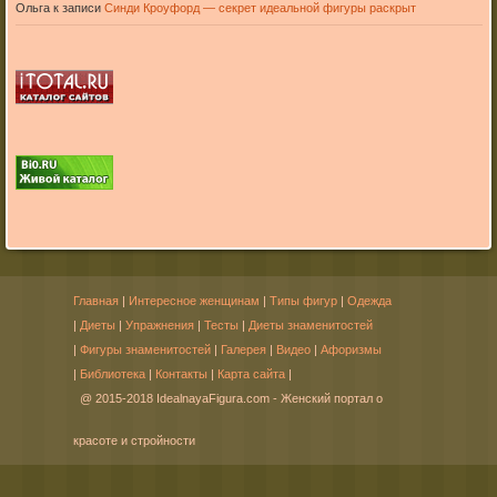
Ольга
к записи
Синди Кроуфорд — секрет идеальной фигуры раскрыт
Главная
|
Интересное женщинам
|
Типы фигур
|
Одежда
|
Диеты
|
Упражнения
|
Тесты
|
Диеты знаменитостей
|
Фигуры знаменитостей
|
Галерея
|
Видео
|
Афоризмы
|
Библиотека
|
Контакты
|
Карта сайта
|
@ 2015-2018 IdealnayaFigura.com - Женский портал о
красоте и стройности