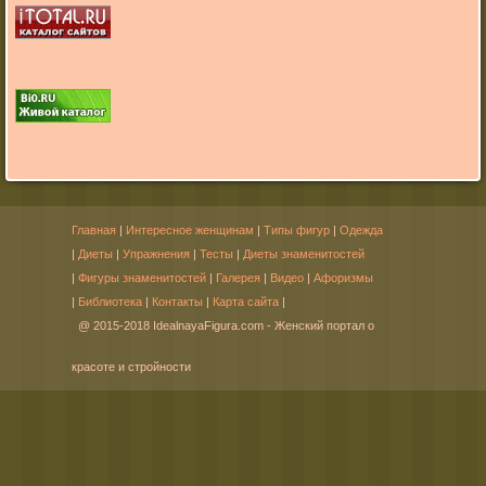
Главная
|
Интересное женщинам
|
Типы фигур
|
Одежда
|
Диеты
|
Упражнения
|
Тесты
|
Диеты знаменитостей
|
Фигуры знаменитостей
|
Галерея
|
Видео
|
Афоризмы
|
Библиотека
|
Контакты
|
Карта сайта
|
@ 2015-2018 IdealnayaFigura.com - Женский портал о
красоте и стройности