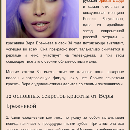
русская
Брижит Бардо
и самая стильная и
сексуальная женщина
России, безусловно,
одна из ярчайших
звезд современной
русской эстрады –
красавица Вера Брежнева в свои 34 года потрясающе выглядит,
успешна во всем! Она прекрасно поет, талантливо снимается в
рекламе и кино, участвует на телевидении, и при этом
совмещает все это с своими обязанностями мамы.
Многие хотели бы иметь такие же длинные ноги, шикарные
волосы и потрясающую фигуру, как у нее. Своими секретами
красоты Вера с удовольствием делится со своими поклонниками.
12 основных секретов красоты от Веры
Брежневой
1. Свой ежедневный комплекс по уходу за собой талантливая
певица начинает с процедуры чистки зубов. При этом она все
делает по правилам: сами зубы чистит 4-5 минут, а зубную щетку