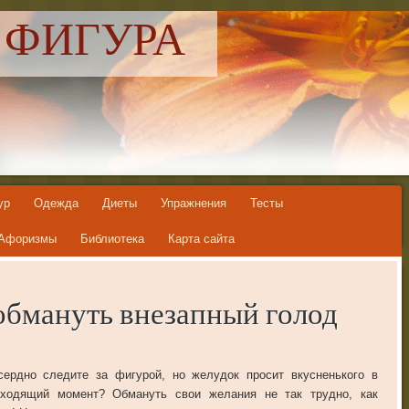
 ФИГУРА
ур
Одежда
Диеты
Упражнения
Тесты
Афоризмы
Библиотека
Карта сайта
обмануть внезапный голод
сердно
следите
за
фигурой
,
но
желудок
просит
вкусненького
в
дходящий
момент
?
Обмануть
свои
желания
не
так
трудно
,
как