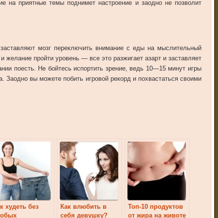
ие
на
приятные
темы
поднимет
настроение
и
заодно
не
позволит
,
заставляют
мозг
переключить
внимание
с
еды
на
мыслительный
и
желание
пройти
уровень
—
все
это
разжигает
азарт
и
заставляет
ании
поесть
.
Не
бойтесь
испортить
зрение
,
ведь
10
—
15
минут
игры
а
.
Заодно
вы
можете
побить
игровой
рекорд
и
похвастаться
своими
к худеть без
Как влюбить в
Топ-10 продуктов
собых
себя девушку?
от жира на животе