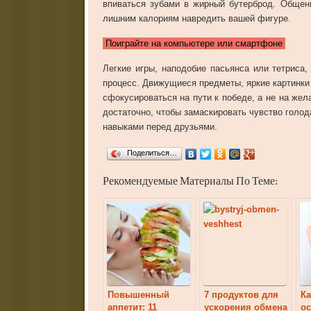
впиваться
зубами
в
жирный
бутерброд
.
Общен
лишним
калориям
навредить
вашей
фигуре
.
Поиграйте на компьютере или смартфоне
Легкие
игры
,
наподобие
пасьянса
или
тетриса
процесс
.
Движущиеся
предметы
,
яркие
картинки
сфокусироваться
на
пути
к
победе
,
а
не
на
жел
достаточно
,
чтобы
замаскировать
чувство
голод
навыками
перед
друзьями
.
Поделиться…
Рекомендуемые Материалы По Теме:
Повышенный
7 продуктов для
Ка
аппетит: 11
ускорения обмена
о