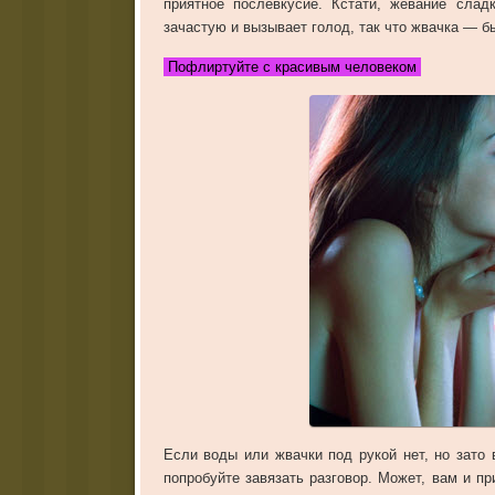
приятное
послевкусие
.
Кстати
,
жевание
слад
зачастую
и
вызывает
голод
,
так
что
жвачка
—
б
Пофлиртуйте с красивым человеком
Если
воды
или
жвачки
под
рукой
нет
,
но
зато
попробуйте
завязать
разговор
.
Может
,
вам
и
пр