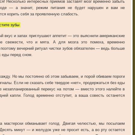
ся
!
Несколько
интересных
приемов
заставят
мозг
временно
забыть
лоде
—
а
значит
,
режим
питания
не
будет
нарушен
и
вам
не
тся
корить
себя
за
проявленную
слабость
.
стите зубы
й вкус и запах приглушают аппетит — это выяснили американские
е свежести, что и мята. А для мозга это помеха, временно
поэтому вечерний ритуал чистки зубов обязателен — ведь больше
к еды перед сном.
жажду
.
Но
мы
постоянно
об
этом
забываем
,
и
порой
обиваем
пороги
игналы
.
Если
не
сказать
себе
твердое
«
нет
»,
продержаться
без
еды
е
незапланированный
перекус
на
потом
—
вместо
этого
налейте
в
дней
капли
.
Голод
временно
отступит
,
а
ваша
совесть
останется
на
мастерски
обманывает
голод
.
Двигая
челюстью
,
мы
посылаем
Десять
минут
—
и
желудок
уже
не
просит
есть
,
а
во
рту
остается