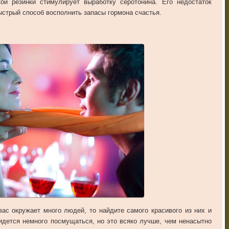
кой
резинки
стимулирует
выработку
серотонина
.
Его
недостаток
ыстрый
способ
восполнить
запасы
гормона
счастья
.
вас
окружает
много
людей
,
то
найдите
самого
красивого
из
них
и
идется
немного
посмущаться
,
но
это
всяко
лучше
,
чем
ненасытно