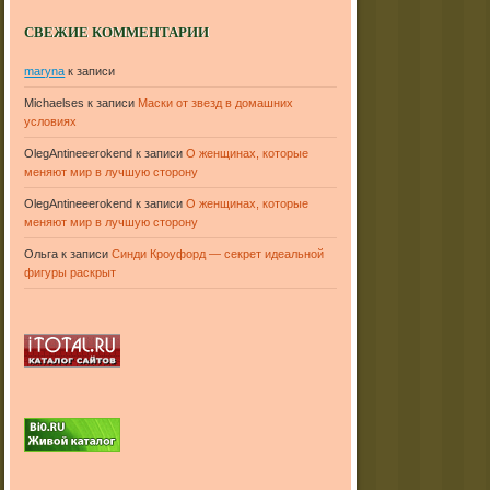
СВЕЖИЕ КОММЕНТАРИИ
maryna
к записи
Michaelses
к записи
Маски от звезд в домашних
условиях
OlegAntineeerokend
к записи
О женщинах, которые
меняют мир в лучшую сторону
OlegAntineeerokend
к записи
О женщинах, которые
меняют мир в лучшую сторону
Ольга
к записи
Синди Кроуфорд — секрет идеальной
фигуры раскрыт