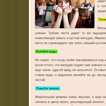
кажет
о
го
приде
Почи
Мятны
ученые. Зубная паста дарит то же ощущени
позволяющая забыть о пустом желудке. Именно 
ничто не спровоцирует вас взять лишний кусоче
Выпейте воды
Не
секрет
,
что
голод
любит
маскироваться
под
кухни
оттого
,
что
желудок
подает
нам
ложные
с
еще
часок
—
другой
вряд
ли
получится
.
Оставьт
стакан
воды
и
медленно
выпейте
ее
до
после
чистой
.
Пожуйте жвачку
Жевательная
резинка
очень
вкусная
,
а
еще
о
сигналы
в
центр
мозга
,
регулирующий
аппетит
.