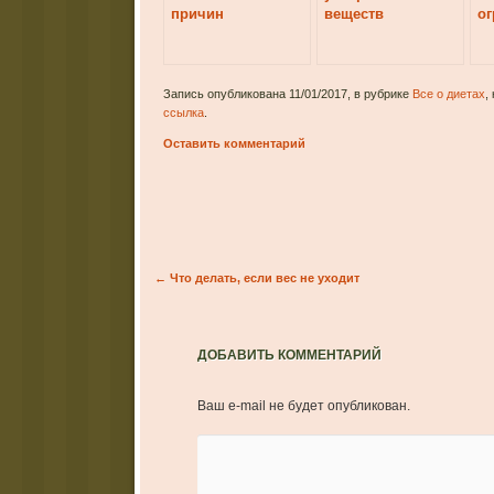
причин
веществ
ог
Запись опубликована 11/01/2017, в рубрике
Все о диетах
,
ссылка
.
Оставить комментарий
Post navigation
←
Что делать, если вес не уходит
ДОБАВИТЬ КОММЕНТАРИЙ
Ваш e-mail не будет опубликован.