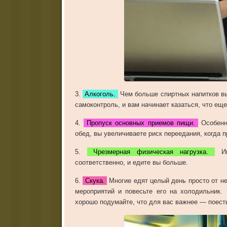
3
.
Алкоголь.
Чем
больше
спиртных
напитков
в
самоконтроль
,
и
вам
начинает
казаться
,
что
еще
4
.
Пропуск основных приемов пищи.
Особен
обед
,
вы
увеличиваете
риск
переедания
,
когда
п
5
.
Чрезмерная физическая нагрузка.
И
соответственно
,
и
едите
вы
больше
.
6
.
Скука.
Многие
едят
целый
день
просто
от
не
мероприятий
и
повесьте
его
на
холодильник
.
хорошо
подумайте
,
что
для
вас
важнее
—
поест