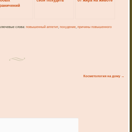
собых
себя похудеть
от жира на животе
раничений
 ключевые слова:
повышенный аппетит
,
похудение
,
причины повышенного
Косметология на дому
→