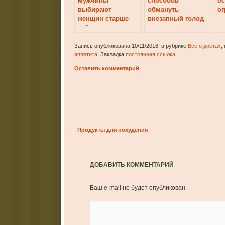
мужчины
способов
о
выбирают
обмануть
ог
женщин старше
внезапный голод
себя
Запись опубликована 10/11/2016, в рубрике
Все о диетах
,
аппетита
. Закладка
постоянная ссылка
.
Оставить комментарий
Post navigation
←
Продукты для похудения
ДОБАВИТЬ КОММЕНТАРИЙ
Ваш e-mail не будет опубликован.