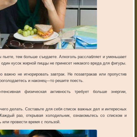
ы
пьете
,
тем
больше
съедаете
.
Алкоголь
расслабляет
и
уменьшает
один
кусок
жирной
пиццы
не
принесет
никакого
вреда
для
фигуры
.
но
важно
не
игнорировать
завтрак
.
Не
позавтракав
или
пропустив
роголодаетесь
и
наконец
—
то
решите
поесть
.
нтенсивная
физическая
активность
требует
больше
энергии
,
чего
делать
.
Составьте
для
себя
список
важных
дел
и
интересных
Каждый
раз
,
открывая
холодильник
,
ознакомьтесь
со
списком
и
ь
или
провести
время
с
пользой
.