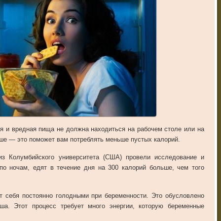
ая
и
вредная
пища
не
должна
находиться
на
рабочем
столе
или
на
ше
—
это
поможет
вам
потреблять
меньше
пустых
калорий
.
из
Колумбийского
университета
(
США
)
провели
исследование
и
по
ночам
,
едят
в
течение
дня
на
300
калорий
больше
,
чем
того
т
себя
постоянно
голодными
при
беременности
.
Это
обусловлено
ыша
.
Этот
процесс
требует
много
энергии
,
которую
беременные