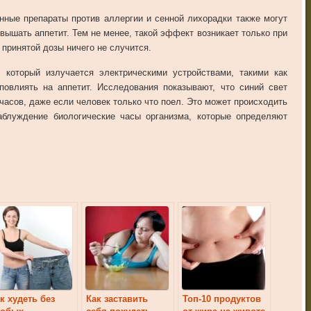
инные
препараты
против
аллергии
и
сенной
лихорадки
также
могут
овышать
аппетит
.
Тем
не
менее
,
такой
эффект
возникает
только
при
принятой
дозы
ничего
не
случится
.
,
который
излучается
электрическими
устройствами
,
такими
как
повлиять
на
аппетит
.
Исследования
показывают
,
что
синий
свет
часов
,
даже
если
человек
только
что
поел
.
Это
может
происходить
аблуждение
биологические
часы
организма
,
которые
определяют
к худеть без
Как заставить
Топ-10 продуктов