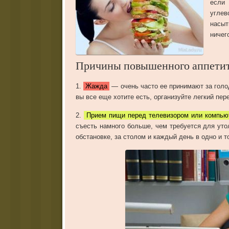
если
углев
насыт
ничег
Причины повышенного аппети
1
.
Жажда
—
очень
часто
ее
принимают
за
голо
вы
все
еще
хотите
есть
,
организуйте
легкий
пер
2
.
Прием пищи перед телевизором или компь
съесть
намного
больше
,
чем
требуется
для
уто
обстановке
,
за
столом
и
каждый
день
в
одно
и
т