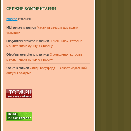
СВЕЖИЕ КОММЕНТАРИИ
maryna
к записи
Michaelses
к записи
Маски от звезд в домашних
условиях
OlegAntineeerokend
к записи
О женщинах, которые
меняют мир в лучшую сторону
OlegAntineeerokend
к записи
О женщинах, которые
меняют мир в лучшую сторону
Ольга
к записи
Синди Кроуфорд — секрет идеальной
фигуры раскрыт