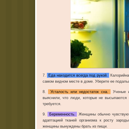
7
.
Еда находится всегда под рукой.
Калорийн
самом
видном
месте
в
доме
.
Уберите
ее
подаль
8
.
Усталость или недостаток сна.
Ученые
выяснили
,
что
люди
,
которые
не
высыпаются
требуется
.
9
.
Беременность.
Женщины
обычно
чувствую
адаптацией
тканей
организма
к
росту
зарод
женщины
вынуждены
брать
из
пищи
.