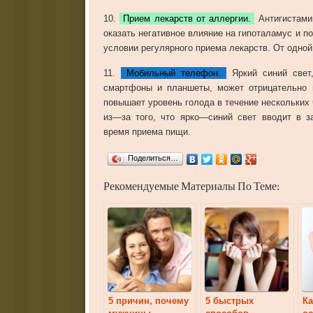
10
.
Прием лекарств от аллергии.
Антигистам
оказать
негативное
влияние
на
гипоталамус
и
п
условии
регулярного
приема
лекарств
.
От
одной
11
.
Мобильный телефон.
Яркий
синий
свет
смартфоны
и
планшеты
,
может
отрицательно
повышает
уровень
голода
в
течение
нескольких
из
—
за
того
,
что
ярко
—
синий
свет
вводит
в
з
время
приема
пищи
.
Поделиться…
Рекомендуемые Материалы По Теме:
5 причин, почему
5 быстрых
Ка