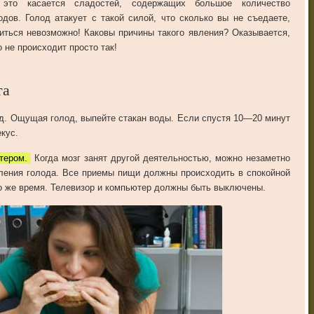
это
касается
сладостей
,
содержащих
большое
количество
одов
.
Голод
атакует
с
такой
силой
,
что
сколько
в
ы
не
съедаете
,
иться
невозможно
!
Каковы
причины
такого
явления
?
Оказывается
,
о
не
происходит
просто
так
!
та
д
.
Ощущая
голод
,
выпейте
стакан
воды
.
Если
спустя
10
—
20
минут
екус
.
ютером.
Когда
мозг
занят
другой
деятельностью
,
можно
незаметно
ления
голода
.
Все
приемы
пищи
должны
происходить
в
спокойной
о
же
время
.
Телевизор
и
компьютер
должны
быть
выключены
.