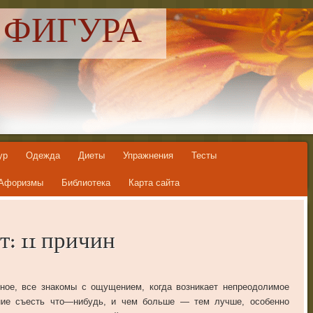
 ФИГУРА
ур
Одежда
Диеты
Упражнения
Тесты
Афоризмы
Библиотека
Карта сайта
: 11 причин
ное
,
все
знакомы
с
ощущением
,
когда
возникает
непреодолимое
ие
съесть
что
—
нибудь
,
и
чем
больше
—
тем
лучше
,
особенно