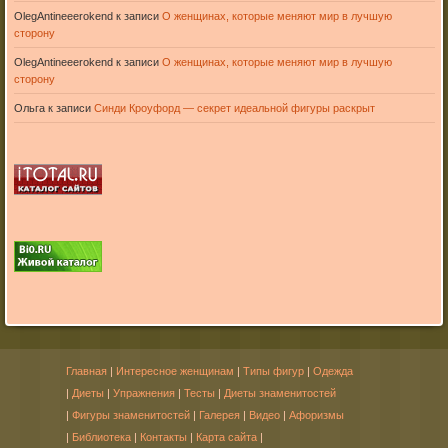
OlegAntineeerokend
к записи
О женщинах, которые меняют мир в лучшую
сторону
OlegAntineeerokend
к записи
О женщинах, которые меняют мир в лучшую
сторону
Ольга
к записи
Синди Кроуфорд — секрет идеальной фигуры раскрыт
Главная
|
Интересное женщинам
|
Типы фигур
|
Одежда
|
Диеты
|
Упражнения
|
Тесты
|
Диеты знаменитостей
|
Фигуры знаменитостей
|
Галерея
|
Видео
|
Афоризмы
|
Библиотека
|
Контакты
|
Карта сайта
|