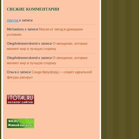
СВЕЖИЕ КОММЕНТАРИИ
maryna
к записи
Michaelses
к записи
Маски от звезд в домашних
условиях
OlegAntineeerokend
к записи
О женщинах, которые
меняют мир в лучшую сторону
OlegAntineeerokend
к записи
О женщинах, которые
меняют мир в лучшую сторону
Ольга
к записи
Синди Кроуфорд — секрет идеальной
фигуры раскрыт