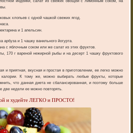
 постной индейки, салат из свежих овощей с лимонным соком, на
ивы.
аковых хлопьев с одной чашкой свежих ягод.
наса.
нектарина и 1 апельсин.
а арбуза и 1 чашку ванильного йогурта.
ана с яблочным соком или же салат из этих фруктов.
ы, 170 г вареной нежирной рыбы и на десерт 1 чашку фруктового
ая и приятная, вкусная и простая в приготовлении, ее легко можно
 калории. К тому же, можно выбирать любые фрукты, которые
мнить, что данная диета не сбалансированная, и поэтому больше
е две недели ее можно повторять.
той и худейте ЛЕГКО и ПРОСТО!