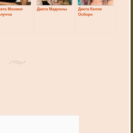
ета Моники
Диета Мадонны
Диета Келли
елуччи
Осборн