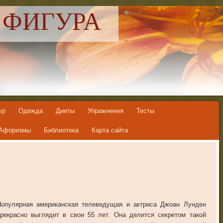
 ФИГУРА
ур
Одежда
Диеты
Упражнения
Тесты
Афоризмы
Библиотека
Карта сайта
Популярная американская телеведущая и актриса Джоан Лунден
рекрасно выглядит в свои 55 лет. Она делится секретом такой