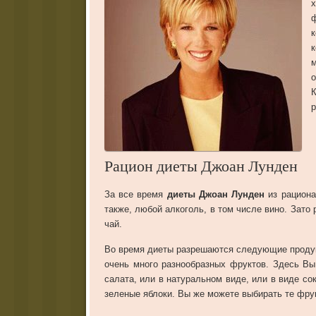
ф
к
о
К
р
Рацион диеты Джоан Лунден
За все время
диеты Джоан Лунден
из рациона
также, любой алкоголь, в том числе вино. Зато 
чай.
Во время диеты разрешаются следующие продукт
очень много разнообразных фруктов. Здесь Вы
салата, или в натуральном виде, или в виде с
зеленые яблоки. Вы же можете выбирать те фру