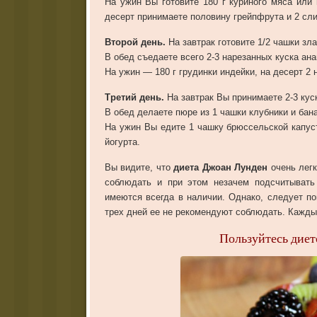
На ужин Вы готовите 180 г куриного мяса или
десерт принимаете половину грейпфрута и 2 сл
Второй день.
На завтрак готовите 1/2 чашки зл
В обед съедаете всего 2-3 нарезанных куска ана
На ужин — 180 г грудинки индейки, на десерт 2 
Третий день.
На завтрак Вы принимаете 2-3 куск
В обед делаете пюре из 1 чашки клубники и бан
На ужин Вы едите 1 чашку брюссельской капуст
йогурта.
Вы видите, что
диета Джоан Лунден
очень легк
соблюдать и при этом незачем подсчитывать
имеются всегда в наличии. Однако, следует по
трех дней ее не рекомендуют соблюдать. Кажды
Пользуйтесь дие