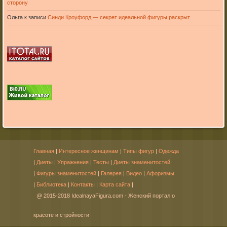
сторону
Ольга
к записи
Синди Кроуфорд — секрет идеальной фигуры раскрыт
Главная
|
Интересное женщинам
|
Типы фигур
|
Одежда
|
Диеты
|
Упражнения
|
Тесты
|
Диеты знаменитостей
|
Фигуры знаменитостей
|
Галерея
|
Видео
|
Афоризмы
|
Библиотека
|
Контакты
|
Карта сайта
|
@ 2015-2018 IdealnayaFigura.com - Женский портал о
красоте и стройности