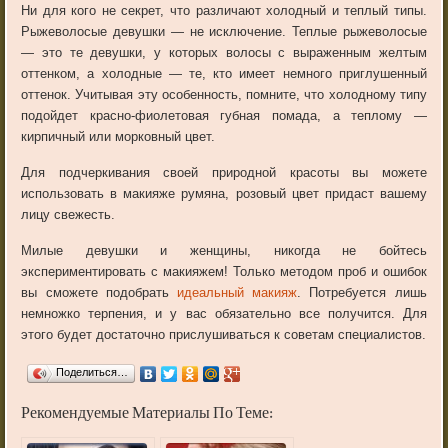
Ни для кого не секрет, что различают холодный и теплый типы.
Рыжеволосые девушки — не исключение. Теплые рыжеволосые
— это те девушки, у которых волосы с выраженным желтым
оттенком, а холодные — те, кто имеет немного приглушенный
оттенок. Учитывая эту особенность, помните, что холодному типу
подойдет красно-фиолетовая губная помада, а теплому —
кирпичный или морковный цвет.
Для подчеркивания своей природной красоты вы можете
использовать в макияже румяна, розовый цвет придаст вашему
лицу свежесть.
Милые девушки и женщины, никогда не бойтесь
экспериментировать с макияжем! Только методом проб и ошибок
вы сможете подобрать
идеальный макияж
. Потребуется лишь
немножко терпения, и у вас обязательно все получится. Для
этого будет достаточно прислушиваться к советам специалистов.
Поделиться…
Рекомендуемые Материалы По Теме: