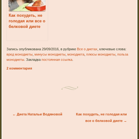
Как похудеть, не
голодая или все о
белковой диете
Запись опубликована 29/09/2016, в рубрике
Все о диетах
, ключевые слова:
вред монодиеты
,
минусы монодиеты
,
монодиета
,
плюсы монодиеты
,
польза
монодиеты
. Закладка
постоянная ссылка
.
2 комментария
Post navigation
←
Диета Натальи Водяновой
Как похудеть, не голодая или
все о белковой диете
→