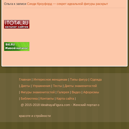
Ольга
к записи
Синди Кроуфорд — секрет идеальной фигуры раскрыт
Главная
|
Интересное женщинам
|
Типы фигур
|
Одежда
|
Диеты
|
Упражнения
|
Тесты
|
Диеты знаменитостей
|
Фигуры знаменитостей
|
Галерея
|
Видео
|
Афоризмы
|
Библиотека
|
Контакты
|
Карта сайта
|
@ 2015-2018 IdealnayaFigura.com - Женский портал о
красоте и стройности