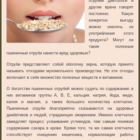
отрубей
диетологи
и
другие
врачи
говорят
постоянно
.
Какую
конкретно
выгоду
можно
извлечь
из
употребления
этого
продукта
?
Могут
ли
такие
полезные
пшеничные
отруби
нанести
вред
здоровью
?
Отруби
представляют
собой
оболочку
зерна
,
которую
принято
называть
отходами
мукомольного
производства
.
Но
эти
отходы
включают
в
себя
множество
полезных
веществ
и
витаминов
.
О
богатстве
пшеничных
отрубей
можно
судить
по
содержанию
в
них
витаминов
группы
A
,
B
,
E
,
кальция
,
натрия
,
йода
,
меди
,
калия
и
магния
,
а
также
большого
количества
клетчатки
.
Пшеничные
отруби
благоприятно
сказываются
на
здоровье
диабетиков
и
людей
,
страдающих
ожирением
.
Именно
клетчатка
замедляет
процесс
усваивания
углеводов
,
тем
самым
понижая
содержание
сахара
в
крови
.
Кроме
того
,
та
же
самая
клетчатка
способствует
очищению
кишечника
,
нормализации
работы