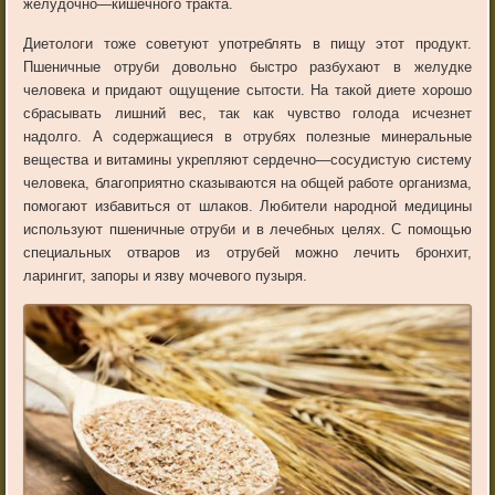
желудочно
—
кишечного
тракта
.
Диетологи
тоже
советуют
употреблять
в
пищу
этот
продукт
.
Пшеничные
отруби
довольно
быстро
разбухают
в
желудке
человека
и
придают
ощущение
сытости
.
На
такой
диете
хорошо
сбрасывать
лишний
вес
,
так
как
чувство
голода
исчезнет
надолго
.
А
содержащиеся
в
отрубях
полезные
минеральные
вещества
и
витамины
укрепляют
сердечно
—
сосудистую
систему
человека
,
благоприятно
сказываются
на
общей
работе
организма
,
помогают
избавиться
от
шлаков
.
Любители
народной
медицины
используют
пшеничные
отруби
и
в
лечебных
целях
.
С
помощью
специальных
отваров
из
отрубей
можно
лечить
бронхит
,
ларингит
,
запоры
и
язву
мочевого
пузыря
.