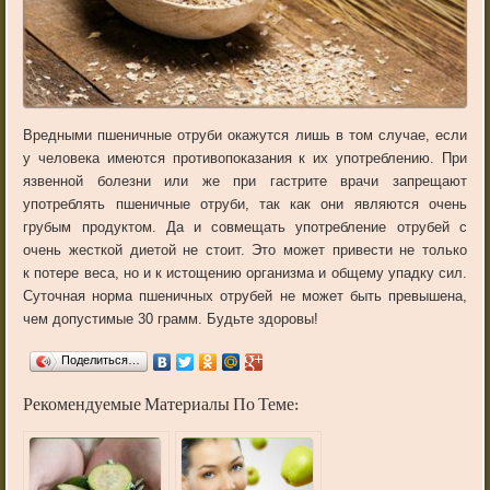
Вредными
пшеничные
отруби
окажутся
лишь
в
том
случае
,
если
у
человека
имеются
противопоказания
к
их
употреблению
.
При
язвенной
болезни
или
же
при
гастрите
врачи
запрещают
употреблять
пшеничные
отруби
,
так
как
они
являются
очень
грубым
продуктом
.
Да
и
совмещать
употребление
отрубей
с
очень
жесткой
диетой
не
стоит
.
Это
может
привести
не
только
к
потере
веса
,
но
и
к
истощению
организма
и
общему
упадку
сил
.
Суточная
норма
пшеничных
отрубей
не
может
быть
превышена
,
чем
допустимые
30
грамм
.
Будьте
здоровы
!
Поделиться…
Рекомендуемые Материалы По Теме: