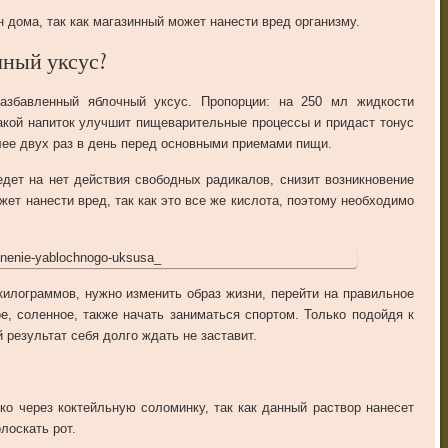
 дома, так как магазинный может нанести вред организму.
чный уксус?
азбавленный яблочный уксус. Пропорции: на 250 мл жидкости
 Такой напиток улучшит пищеварительные процессы и придаст тонус
лее двух раз в день перед основными приемами пищи.
едет на нет действия свободных радикалов, снизит возникновение
ет нанести вред, так как это все же кислота, поэтому необходимо
илограммов, нужно изменить образ жизни, перейти на правильное
ое, соленное, также начать заниматься спортом. Только подойдя к
результат себя долго ждать не заставит.
ко через коктейльную соломинку, так как данный раствор нанесет
лоскать рот.