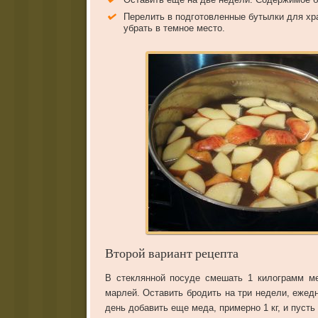
Перелить в подготовленные бутылки для хр
убрать в темное место.
Второй вариант рецепта
В стеклянной посуде смешать 1 килограмм ме
марлей. Оставить бродить на три недели, еже
день добавить еще меда, примерно 1 кг, и пусть