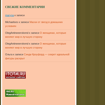
СВЕЖИЕ КОММЕНТАРИИ
maryna
к записи
Michaelses
к записи
Маски от звезд в домашних
условиях
OlegAntineeerokend
к записи
О женщинах, которые
меняют мир в лучшую сторону
OlegAntineeerokend
к записи
О женщинах, которые
меняют мир в лучшую сторону
Ольга
к записи
Синди Кроуфорд — секрет идеальной
фигуры раскрыт