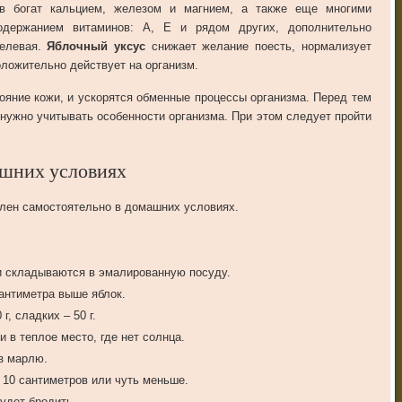
в богат кальцием, железом и магнием, а также еще многими
одержанием витаминов: А, Е и рядом других, дополнительно
велевая.
Яблочный уксус
снижает желание поесть, нормализует
оложительно действует на организм.
ояние кожи, и ускорятся обменные процессы организма. Перед тем
 нужно учитывать особенности организма. При этом следует пройти
ашних условиях
лен самостоятельно в домашних условиях.
и складываются в эмалированную посуду.
сантиметра выше яблок.
г, сладких – 50 г.
 в теплое место, где нет солнца.
з марлю.
о 10 сантиметров или чуть меньше.
удет бродить.