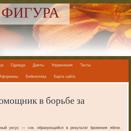
 ФИГУРА
ур
Одежда
Диеты
Упражнения
Тесты
Афоризмы
Библиотека
Карта сайта
омощник в борьбе за
ный уксус — сок, образующийся в результат брожения яблок.