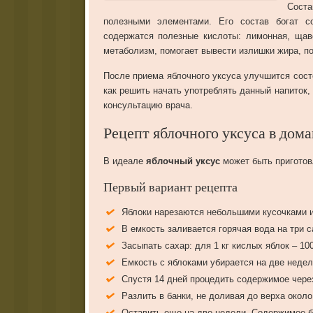
Соста
полезными элементами. Его состав богат с
содержатся полезные кислоты: лимонная, ща
метаболизм, помогает вывести излишки жира, п
После приема яблочного уксуса улучшится сост
как решить начать употреблять данный напиток,
консультацию врача.
Рецепт яблочного уксуса в дом
В идеале
яблочный уксус
может быть приготов
Первый вариант рецепта
Яблоки нарезаются небольшими кусочками 
В емкость заливается горячая вода на три 
Засыпать сахар: для 1 кг кислых яблок – 100 
Емкость с яблоками убирается на две недели
Спустя 14 дней процедить содержимое чере
Разлить в банки, не доливая до верха окол
Оставить еще на две недели. Содержимое б