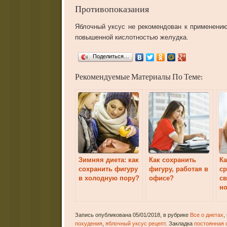
Противопоказания
Яблочный уксус не рекомендован к применени
повышенной кислотностью желудка.
Поделиться…
Рекомендуемые Материалы По Теме:
Зимняя диета: как
Как сохранить
Ка
сохранить фигуру
фигуру, работая в
ср
в холодную пору?
офисе?
св
н
Запись опубликована 05/01/2018, в рубрике
Все о диетах
,
похудения
,
яблочный уксус рецепт
. Закладка
постоянная 