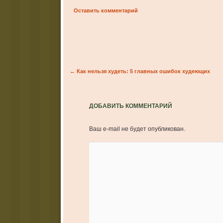
Оставить комментарий
Post navigation
←
Как нельзя худеть: 5 главных ошибок худеющих
ДОБАВИТЬ КОММЕНТАРИЙ
Ваш e-mail не будет опубликован.