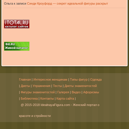
Ольга
к записи
Синди Кроуфорд — секрет идеальной фигуры раскрыт
Главная
|
Интересное женщинам
|
Типы фигур
|
Одежда
|
Диеты
|
Упражнения
|
Тесты
|
Диеты знаменитостей
|
Фигуры знаменитостей
|
Галерея
|
Видео
|
Афоризмы
|
Библиотека
|
Контакты
|
Карта сайта
|
@ 2015-2018 IdealnayaFigura.com - Женский портал о
красоте и стройности