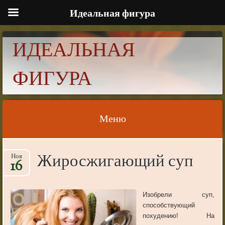
Идеальная фигура
ИДЕАЛЬНАЯ
ФИГУРА
Меню
Skip to content
Жиросжигающий суп
Ноя
16
Изобрели
суп
,
способствующий
похудению
!
На