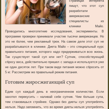
страницах
интернета
пишут
,
что
этот
суп
разработали
американские
специалисты
из
клиники
Майо
.
Проводились
многолетние
исследования
,
эксперименты
.
В
программе
проверки
принимали
участие
тысячи
американцев
.
Но
это
не
более
,
чем
рекламный
трюк
.
На
самом
деле
этот
суп
не
разрабатывался
в
клинике
.
Диета
Майо
–
это
специальный
курс
правильного
питания
,
которого
надо
придерживаться
всю
жизнь
.
Так
существует
такой
суп
или
нет
?
Супчик
,
способствующий
сбросу
веса
,
действительно
пришел
с
запада
и
используется
уже
не
один
десяток
лет
.
При
таком
виде
питания
можно
сбросить
от
5
кг
.
Рассмотрим
же
правильный
режим
питания
.
Готовим жиросжигающий суп
Едим
суп
каждый
день
в
неограниченном
количестве
.
Если
захотел
перекусить
–
наливай
себе
супчик
.
Чем
больше
супа
,
тем
становишься
стройнее
.
Однако
без
диеты
суп
употреблять
нельзя
.
Надо
запомнить
,
что
во
время
диеты
нельзя
употреблять