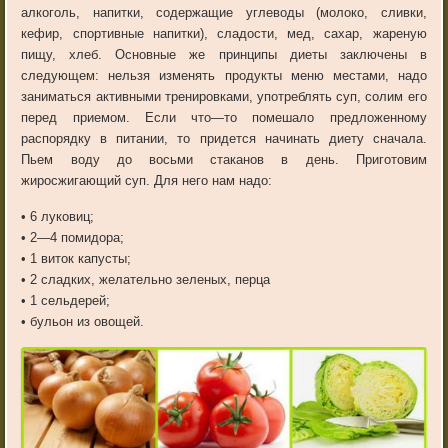
алкоголь
,
напитки
,
содержащие
углеводы
(
молоко
,
сливки
,
кефир
,
спортивные
напитки
),
сладости
,
мед
,
сахар
,
жареную
пищу
,
хлеб
.
Основные
же
принципы
диеты
заключены
в
следующем
:
нельзя
изменять
продукты
меню
местами
,
надо
заниматься
активными
тренировками
,
употреблять
суп
,
солим
его
перед
приемом
.
Если
что
—
то
помешало
предложенному
распорядку
в
питании
,
то
придется
начинать
диету
сначала
.
Пьем
воду
до
восьми
стаканов
в
день
.
Приготовим
жиросжигающий
суп
.
Для
него
нам
надо
:
•
6
луковиц
;
•
2
—
4
помидора
;
•
1
виток
капусты
;
•
2
сладких
,
желательно
зеленых
,
перца
•
1
сельдерей
;
•
бульон
из
овощей
.