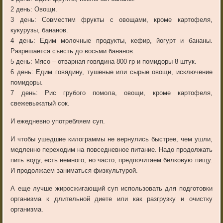
2
день
:
Овощи
.
3
день
:
Совместим
фрукты
с
овощами
,
кроме
картофеля
,
кукурузы
,
бананов
.
4
день
:
Едим
молочные
продукты
,
кефир
,
йогурт
и
бананы
.
Разрешается
съесть
до
восьми
бананов
.
5
день
:
Мясо
–
отварная
говядина
800
гр
и
помидоры
8
штук
.
6
день
:
Едим
говядину
,
тушеные
или
сырые
овощи
,
исключение
помидоры
.
7
день
:
Рис
грубого
помола
,
овощи
,
кроме
картофеля
,
свежевыжатый
сок
.
И
ежедневно
употребляем
суп
.
И
чтобы
ушедшие
килограммы
не
вернулись
быстрее
,
чем
ушли
,
медленно
переходим
на
повседневное
питание
.
Надо
продолжать
пить
воду
,
есть
немного
,
но
часто
,
предпочитаем
белковую
пищу
.
И
продолжаем
заниматься
физкультурой
.
А
еще
лучше
жиросжигающий
суп
использовать
для
подготовки
организма
к
длительной
диете
или
как
разгрузку
и
очистку
организма
.