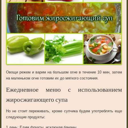
Овощи
режем
и
варим
на
большом
огне
в
течение
10
мин
,
затем
на
маленьком
огне
готовим
их
до
мягкого
состояния
.
Ежедневное меню с использованием
жиросжигающего супа
Но
не
стоит
переживать
,
кроме
супчика
будем
употреблять
еще
следующие
продукты
:
1
день
:
Едим
фрукты
,
исключая
бананы
.